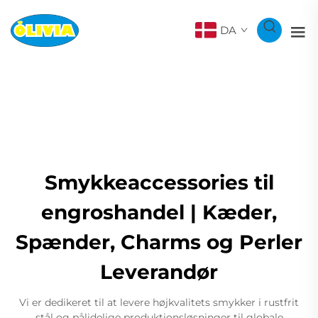
DA
Smykkeaccessories til
engroshandel | Kæder,
Spænder, Charms og Perler
Leverandør
Vi er dedikeret til at levere højkvalitets smykker i rustfrit
stål og pålidelige produktionsløsninger til globale