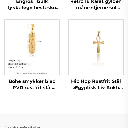
Engros i bulk
Retro 18 karat gylden
lykketegn hestesko
måne stjerne sol
hængelås i rustfrit stål
ansigt hængelås hul
smykker
naturnemsm smykker
Bohe smykker blad
Hip Hop Rustfrit Stål
PVD rustfrit stål
Ægyptisk Liv Ankh
hængelås fjer charme
Kors Anhængning
strand ferie smykker
Guldcharm