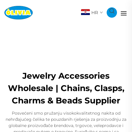
HR
Jewelry Accessories
Wholesale | Chains, Clasps,
Charms & Beads Supplier
Posvećeni smo pružanju visokokvalitetnog nakita od
nehrđajućeg čelika te pouzdanih rješenja za proizvodnju za
globalne proizvođače brendova, trgovce, veleprodavce i
prodavače putem e-trgovine. Surađujte s nama i sa