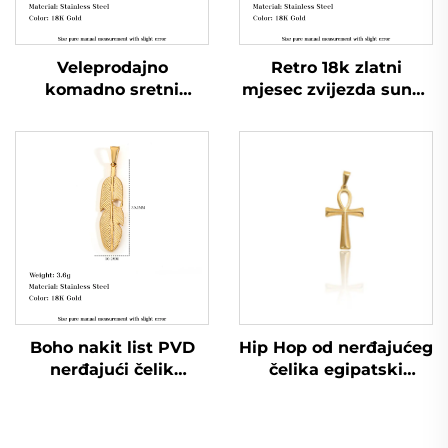
Veleprodajno
Retro 18k zlatni
komadno sretni
mjesec zvijezda sunce
amulet podkova
lice pendant šuplji
pendan od nerđajućeg
prirodna tema nakit
čelika nakit
Boho nakit list PVD
Hip Hop od nerđajućeg
nerđajući čelik
čelika egipatski
pendant perja amulet
simbol života Ankh
nakit za plažu i odmor
križ medaljon zlatni
privjesak