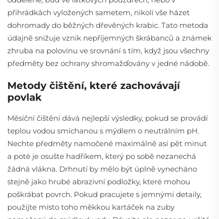
přihrádkách vyložených sametem, nikoli vše házet
dohromady do běžných dřevěných krabic. Tato metoda
údajně snižuje vznik nepříjemných škrábanců a známek
zhruba na polovinu ve srovnání s tím, když jsou všechny
předměty bez ochrany shromažďovány v jedné nádobě.
Metody čištění, které zachovávají
povlak
Měsíční čištění dává nejlepší výsledky, pokud se provádí
teplou vodou smíchanou s mýdlem o neutrálním pH.
Nechte předměty namočené maximálně asi pět minut
a poté je osušte hadříkem, který po sobě nezanechá
žádná vlákna. Drhnutí by mělo být úplně vynecháno
stejně jako hrubé abrazivní podložky, které mohou
poškrábat povrch. Pokud pracujete s jemnými detaily,
použijte místo toho měkkou kartáček na zuby