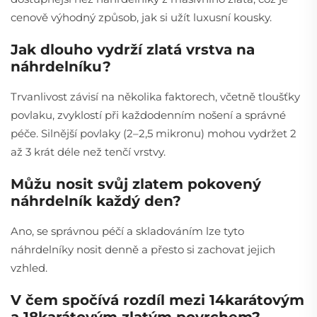
cenově výhodný způsob, jak si užít luxusní kousky.
Jak dlouho vydrží zlatá vrstva na
náhrdelníku?
Trvanlivost závisí na několika faktorech, včetně tloušťky
povlaku, zvyklostí při každodenním nošení a správné
péče. Silnější povlaky (2–2,5 mikronu) mohou vydržet 2
až 3 krát déle než tenčí vrstvy.
Můžu nosit svůj zlatem pokovený
náhrdelník každý den?
Ano, se správnou péčí a skladováním lze tyto
náhrdelníky nosit denně a přesto si zachovat jejich
vzhled.
V čem spočívá rozdíl mezi 14karátovým
a 18karátovým zlatým povrchem?