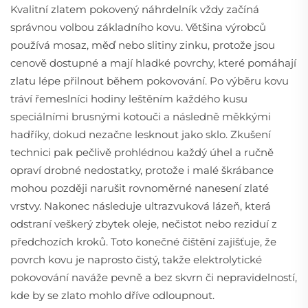
Kvalitní zlatem pokovený náhrdelník vždy začíná
správnou volbou základního kovu. Většina výrobců
používá mosaz, měď nebo slitiny zinku, protože jsou
cenově dostupné a mají hladké povrchy, které pomáhají
zlatu lépe přilnout během pokovování. Po výběru kovu
tráví řemeslníci hodiny leštěním každého kusu
speciálními brusnými kotouči a následně měkkými
hadříky, dokud nezačne lesknout jako sklo. Zkušení
technici pak pečlivě prohlédnou každý úhel a ručně
opraví drobné nedostatky, protože i malé škrábance
mohou později narušit rovnoměrné nanesení zlaté
vrstvy. Nakonec následuje ultrazvuková lázeň, která
odstraní veškerý zbytek oleje, nečistot nebo reziduí z
předchozích kroků. Toto konečné čištění zajišťuje, že
povrch kovu je naprosto čistý, takže elektrolytické
pokovování naváže pevně a bez skvrn či nepravidelností,
kde by se zlato mohlo dříve odloupnout.