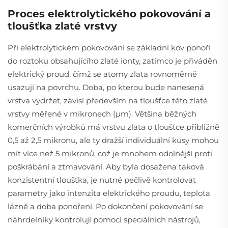
Proces elektrolytického pokovování a
tloušťka zlaté vrstvy
Při elektrolytickém pokovování se základní kov ponoří
do roztoku obsahujícího zlaté ionty, zatímco je přiváděn
elektrický proud, čímž se atomy zlata rovnoměrně
usazují na povrchu. Doba, po kterou bude nanesená
vrstva vydržet, závisí především na tloušťce této zlaté
vrstvy měřené v mikronech (µm). Většina běžných
komerčních výrobků má vrstvu zlata o tloušťce přibližně
0,5 až 2,5 mikronu, ale ty dražší individuální kusy mohou
mít více než 5 mikronů, což je mnohem odolnější proti
poškrábání a ztmavování. Aby byla dosažena taková
konzistentní tloušťka, je nutné pečlivě kontrolovat
parametry jako intenzita elektrického proudu, teplota
lázně a doba ponoření. Po dokončení pokovování se
náhrdelníky kontrolují pomocí speciálních nástrojů,