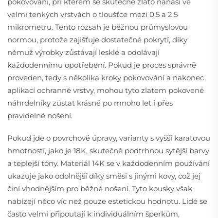
pokovování, při kterém se skutečné zlato nanáší ve
velmi tenkých vrstvách o tloušťce mezi 0,5 a 2,5
mikrometru. Tento rozsah je běžnou průmyslovou
normou, protože zajišťuje dostatečné pokrytí, díky
němuž výrobky zůstávají lesklé a odolávají
každodennímu opotřebení. Pokud je proces správně
proveden, tedy s několika kroky pokovování a nakonec
aplikací ochranné vrstvy, mohou tyto zlatem pokovené
náhrdelníky zůstat krásné po mnoho let i přes
pravidelné nošení.
Pokud jde o povrchové úpravy, varianty s vyšší karatovou
hmotností, jako je 18K, skutečně podtrhnou sytější barvy
a teplejší tóny. Materiál 14K se v každodenním používání
ukazuje jako odolnější díky směsi s jinými kovy, což jej
činí vhodnějším pro běžné nošení. Tyto kousky však
nabízejí něco víc než pouze estetickou hodnotu. Lidé se
často velmi připoutají k individuálním šperkům,