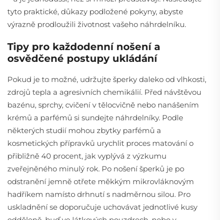
tyto praktické, důkazy podložené pokyny, abyste
výrazně prodloužili životnost vašeho náhrdelníku.
Tipy pro každodenní nošení a
osvědčené postupy ukládání
Pokud je to možné, udržujte šperky daleko od vlhkosti,
zdrojů tepla a agresivních chemikálií. Před návštěvou
bazénu, sprchy, cvičení v tělocvičně nebo nanášením
krémů a parfémů si sundejte náhrdelníky. Podle
některých studií mohou zbytky parfémů a
kosmetických přípravků urychlit proces matování o
přibližně 40 procent, jak vyplývá z výzkumu
zveřejněného minulý rok. Po nošení šperků je po
odstranění jemně otřete měkkým mikrovláknovým
hadříkem namísto drhnutí s nadměrnou silou. Pro
uskladnění se doporučuje uchovávat jednotlivé kusy
odděleně, buď ve látkových pouzdrech, nebo v