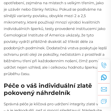
opotřebení, zejména na místech s velkým třením, jako
je uzávěr nebo články řetízku. Pokud se podíváme na
silnější varianty povlaku, obvykle mezi 2 a 2,5
mikrometry, které používají mnozí výrobci kvalitních
individuálních šperků, testy provedené institucemi jako
Gemological Institute of America ukázaly, že tyto
povlaky vydrží přibližně dvakrát až třikrát déle za
podobných podmínek. Dodatečná vrstva poskytuje lepší
ochranu proti oleji ze pokožky, nečistotám z prostředí a
běžnému tření při každodenním nošení, čímž pomáhá
udržet nejen vzhled, ale i celkovou hodnotu šperku v
průběhu času.
Péče o váš individuální zlatě
pokovený náhrdelník
Správná péče je klíčová pro udržení integrity zlaté vrstvy
– a je jednodušší, než si mnozí představují. Následujte