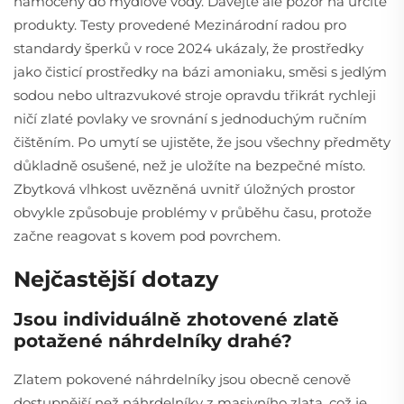
namočený do mýdlové vody. Dávejte ale pozor na určité
produkty. Testy provedené Mezinárodní radou pro
standardy šperků v roce 2024 ukázaly, že prostředky
jako čisticí prostředky na bázi amoniaku, směsi s jedlým
sodou nebo ultrazvukové stroje opravdu třikrát rychleji
ničí zlaté povlaky ve srovnání s jednoduchým ručním
čištěním. Po umytí se ujistěte, že jsou všechny předměty
důkladně osušené, než je uložíte na bezpečné místo.
Zbytková vlhkost uvězněná uvnitř úložných prostor
obvykle způsobuje problémy v průběhu času, protože
začne reagovat s kovem pod povrchem.
Nejčastější dotazy
Jsou individuálně zhotovené zlatě
potažené náhrdelníky drahé?
Zlatem pokovené náhrdelníky jsou obecně cenově
dostupnější než náhrdelníky z masivního zlata, což je