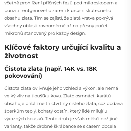
včetně prohlížení příčných řezů pod mikroskopem a
použití rentgenového záření k určení skutečného
obsahu zlata. Tím se zajistí, že zlatá vrstva pokrývá
všechny oblasti rovnoměrně až na přesný počet
mikronů stanovený pro každý design.
Klíčové faktory určující kvalitu a
životnost
Čistota zlata (např. 14K vs. 18K
pokovování)
Čistota zlata ovlivňuje jeho vzhled a výkon, ale nemá
velký vliv na tloušťku kovu. Zlato osmnácti karátů
obsahuje přibližně tři čtvrtiny čistého zlata, což dodává
šperkům teplý, bohatý odstín, který lidé milují u
výrazných kousků. Tento druh je však měkčí než jiné
varianty, takže drobné škrábance se s časem docela