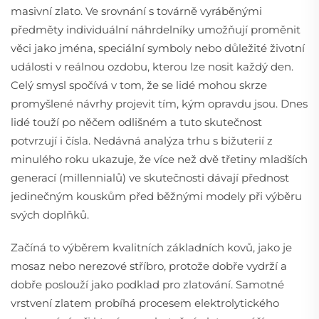
masivní zlato. Ve srovnání s továrně vyráběnými
předměty individuální náhrdelníky umožňují proměnit
věci jako jména, speciální symboly nebo důležité životní
události v reálnou ozdobu, kterou lze nosit každý den.
Celý smysl spočívá v tom, že se lidé mohou skrze
promyšlené návrhy projevit tím, kým opravdu jsou. Dnes
lidé touží po něčem odlišném a tuto skutečnost
potvrzují i čísla. Nedávná analýza trhu s bižuterií z
minulého roku ukazuje, že více než dvě třetiny mladších
generací (millennialů) ve skutečnosti dávají přednost
jedinečným kouskům před běžnými modely při výběru
svých doplňků.
Začíná to výběrem kvalitních základních kovů, jako je
mosaz nebo nerezové stříbro, protože dobře vydrží a
dobře poslouží jako podklad pro zlatování. Samotné
vrstvení zlatem probíhá procesem elektrolytického