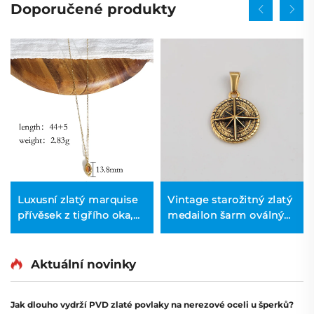
Doporučené produkty
Luxusní zlatý marquise
Vintage starožitný zlatý
přívěsek z tigřího oka,
medailon šarm oválný
jemný náhrdelník s
kompas pendent pro
krátkým řetízkem
mužský řetěz
Aktuální novinky
Jak dlouho vydrží PVD zlaté povlaky na nerezové oceli u šperků?