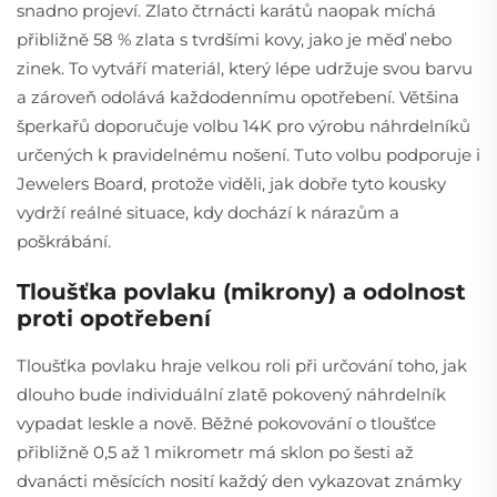
snadno projeví. Zlato čtrnácti karátů naopak míchá
přibližně 58 % zlata s tvrdšími kovy, jako je měď nebo
zinek. To vytváří materiál, který lépe udržuje svou barvu
a zároveň odolává každodennímu opotřebení. Většina
šperkařů doporučuje volbu 14K pro výrobu náhrdelníků
určených k pravidelnému nošení. Tuto volbu podporuje i
Jewelers Board, protože viděli, jak dobře tyto kousky
vydrží reálné situace, kdy dochází k nárazům a
poškrábání.
Tloušťka povlaku (mikrony) a odolnost
proti opotřebení
Tloušťka povlaku hraje velkou roli při určování toho, jak
dlouho bude individuální zlatě pokovený náhrdelník
vypadat leskle a nově. Běžné pokovování o tloušťce
přibližně 0,5 až 1 mikrometr má sklon po šesti až
dvanácti měsících nosití každý den vykazovat známky