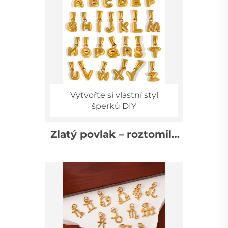
písmenem pro ženy –
doplňky pro šperky,
velkoobchod
Vytvořte si vlastní styl
šperků DIY
Zlatý povlak – roztomilý
bublinkový pendentiv s
26 písmeny abecedy, 3D
ozdoby, velkoobchodní
balení