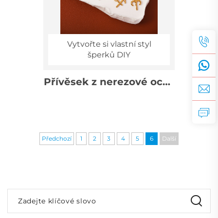
Vytvořte si vlastní styl
šperků DIY
Přívěsek z nerezové oceli
– kolekce 12 znamení
zvěrokruhu, DIY
náhrdelník na
narozeniny,
Předchozí
1
2
3
4
5
6
Další
astrosymboly pro
velkoobchod
Zadejte klíčové slovo