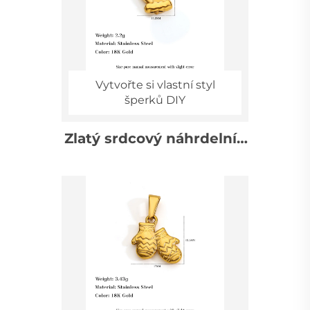
Vytvořte si vlastní styl
šperků DIY
Zlatý srdcový náhrdelník
s přívěskem rukavic,
dekorace na DIY doplňky,
výrobce