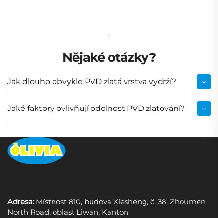
Nějaké otázky?
Jak dlouho obvykle PVD zlatá vrstva vydrží?
Jaké faktory ovlivňují odolnost PVD zlatování?
Adresa:
Místnost 810, budova Xiesheng, č. 38, Zhoumen
North Road, oblast Liwan, Kanton