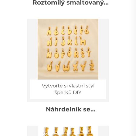
Roztomilý smaltovaný
nerezový náhrdelník s
vánočním snehulákem,
dárek k novému roku,
sváteční šperky,
velkoobchod
Vytvořte si vlastní styl
šperků DIY
Náhrdelník se
zavěšeným drobným
šperkem z nerezové
oceli s bublinkovým