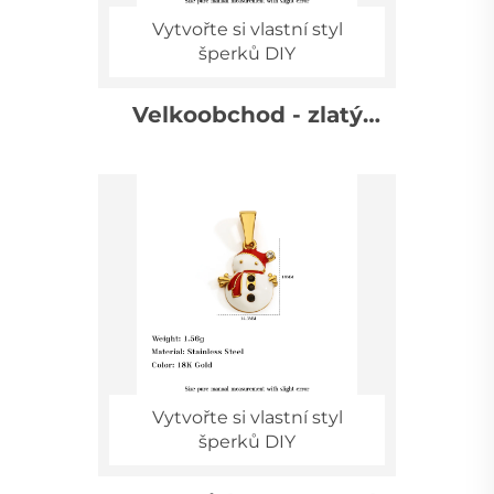
Vytvořte si vlastní styl
šperků DIY
Velkoobchod - zlatý
vánoční řetízek 18K,
dámský náhrdelník se
sladkými pletenými
rukavicemi, přívěsek,
zimní šperky
Vytvořte si vlastní styl
šperků DIY