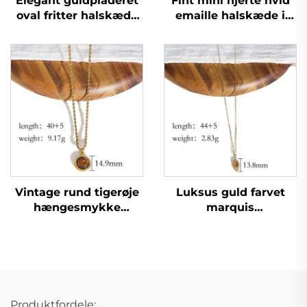
Elegant guldpladeret
Fint mini hjerte hvid
oval fritter halskæde
emaille halskæde i
perlekæde til mors
rustfrit stål kvindelig
dag gave
kravekæde til middag
Vintage rund tigerøje
Luksus guld farvet
hængesmykke
marquis
tovkæde guld
hængesmykke
halskæde til dating
tigerøje halskæde fin
kravekæde
Produktfordele: