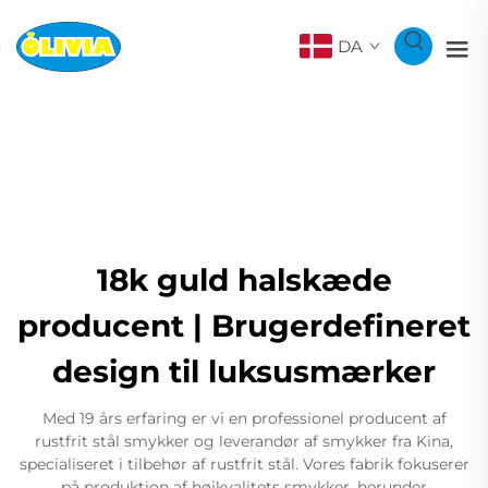
DA
18k guld halskæde
producent | Brugerdefineret
design til luksusmærker
Med 19 års erfaring er vi en professionel producent af
rustfrit stål smykker og leverandør af smykker fra Kina,
specialiseret i tilbehør af rustfrit stål. Vores fabrik fokuserer
på produktion af højkvalitets smykker, herunder