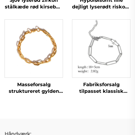
Sjov lyserød zirkon
Hypofølsomt lille
stålkæde rød kirsebær
dejligt lyserødt riskorn
armbræclet til ung
kæde armbånd til
piges fødselsdagsgave
datter
Masseforsalg
Fabriksforsalg
struktureret gylden
tilpasset klassisk
plantet svejset
paperclip-
kædearmbånd til
kædearmbånd
mænd og kvinder
Håndværk: