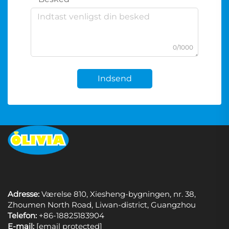
0/1000
Indsend
Adresse:
Værelse 810, Xiesheng-bygningen, nr. 38,
Zhoumen North Road, Liwan-district, Guangzhou
Telefon:
+86-18825183904
E-mail:
[email protected]