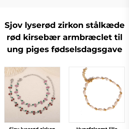
Sjov lyserød zirkon stålkæde
rød kirsebær armbræclet til
ung piges fødselsdagsgave