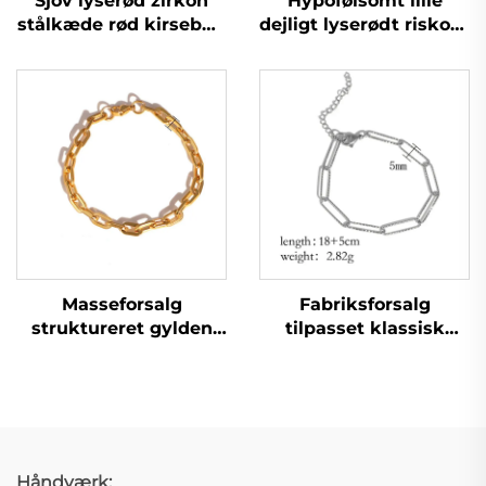
Sjov lyserød zirkon
Hypofølsomt lille
stålkæde rød kirsebær
dejligt lyserødt riskorn
armbræclet til ung
kæde armbånd til
piges fødselsdagsgave
datter
Masseforsalg
Fabriksforsalg
struktureret gylden
tilpasset klassisk
plantet svejset
paperclip-
kædearmbånd til
kædearmbånd
mænd og kvinder
Håndværk: