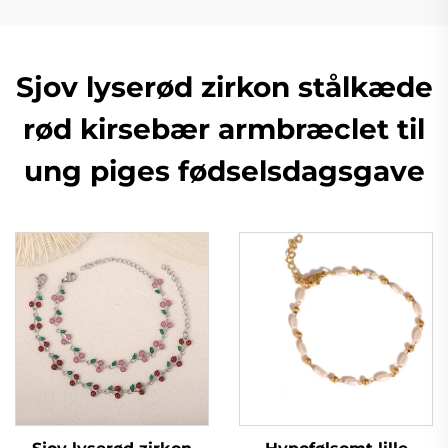
Sjov lyserød zirkon stålkæde
rød kirsebær armbræclet til
ung piges fødselsdagsgave