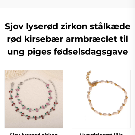
Sjov lyserød zirkon stålkæde
rød kirsebær armbræclet til
ung piges fødselsdagsgave