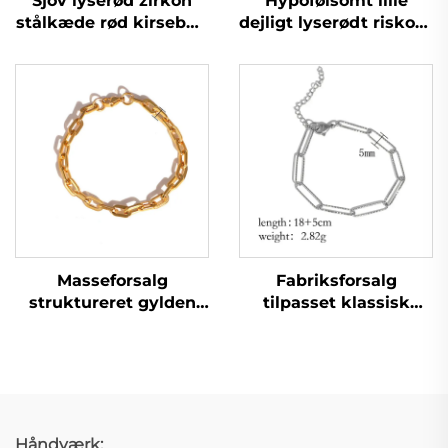
Sjov lyserød zirkon
Hypofølsomt lille
stålkæde rød kirsebær
dejligt lyserødt riskorn
armbræclet til ung
kæde armbånd til
piges fødselsdagsgave
datter
Masseforsalg
Fabriksforsalg
struktureret gylden
tilpasset klassisk
plantet svejset
paperclip-
kædearmbånd til
kædearmbånd
mænd og kvinder
Håndværk: