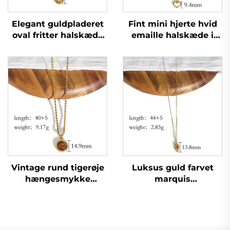
Elegant guldpladeret
Fint mini hjerte hvid
oval fritter halskæde
emaille halskæde i
perlekæde til mors
rustfrit stål kvindelig
dag gave
kravekæde til middag
Vintage rund tigerøje
Luksus guld farvet
hængesmykke
marquis
tovkæde guld
hængesmykke
halskæde til dating
tigerøje halskæde fin
kravekæde