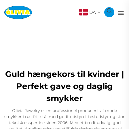
DA
Guld hængekors til kvinder |
Perfekt gave og daglig
smykker
Olivia Jewelry er en professionel producent af mode
smykker i rustfrit stål med godt udstyret testudstyr og stor
teknisk ekspertise siden 2006. Med et bredt udvalg, god
kvalitet, rimelige priser og stilfulde design eksporterer vi