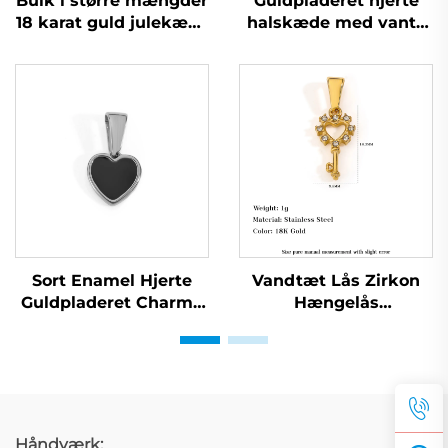
Bulk i større mængder
Guldpladeret hjerte
18 karat guld julekæde
halskæde med vante
kvinde halskæde sød
charme DIY tilbehør
strikket vante
producent
hængesmykke vinter
smykker
Sort Enamel Hjerte
Vandtæt Lås Zirkon
Guldpladeret Charme
Hængelås
Diy Fashion Kvinders
Guldpladeret
Halssmykke Smykker
Nøglering Som Gave
Tilbehør
Håndværk: