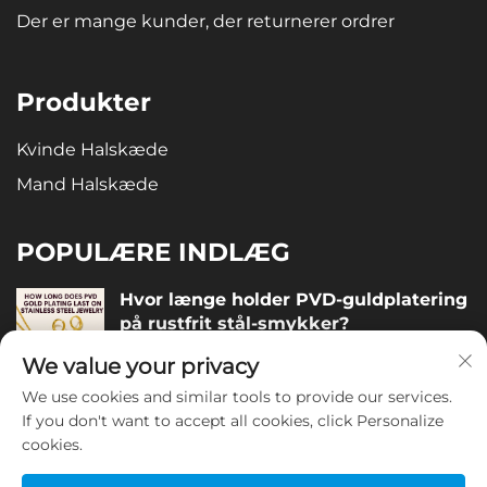
Der er mange kunder, der returnerer ordrer
Produkter
Kvinde Halskæde
Mand Halskæde
POPULÆRE INDLÆG
Hvor længe holder PVD-guldplatering
på rustfrit stål-smykker?
December 05, 2025
We value your privacy
We use cookies and similar tools to provide our services.
Hvordan vurderer man kvaliteten af
If you don't want to accept all cookies, click Personalize
smykker i rustfrit stål?
cookies.
December 04, 2025