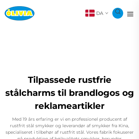
DA
Tilpassede rustfrie
stålcharms til brandlogos og
reklameartikler
Med 19 års erfaring er vi en professionel producent af
rustfrit stål smykker og leverandør af smykker fra Kina,
specialiseret i tilbehør af rustfrit stål. Vores fabrik fokuserer
på produktion af højkvalitets smykker, herunder