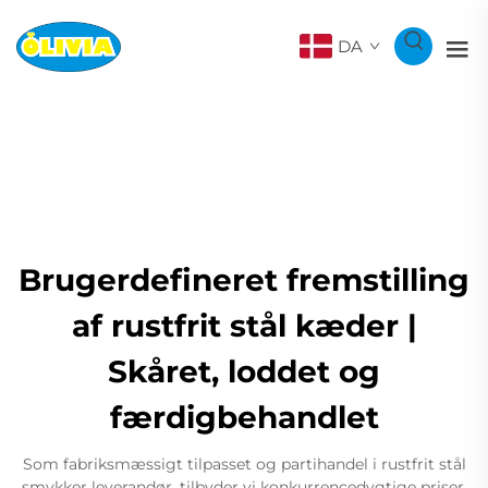
DA
Brugerdefineret fremstilling
af rustfrit stål kæder |
Skåret, loddet og
færdigbehandlet
Som fabriksmæssigt tilpasset og partihandel i rustfrit stål
smykker leverandør, tilbyder vi konkurrencedygtige priser,