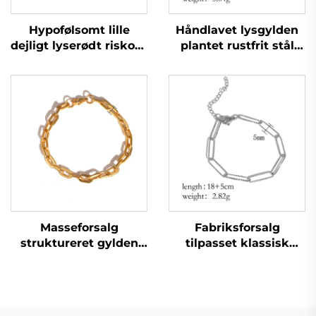
Hypofølsomt lille
Håndlavet lysgylden
dejligt lyserødt riskorn
plantet rustfrit stål
kæde armbånd til
urkæde armbånd
datter
Masseforsalg
Fabriksforsalg
struktureret gylden
tilpasset klassisk
plantet svejset
paperclip-
kædearmbånd til
kædearmbånd
mænd og kvinder