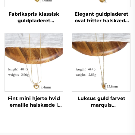
Fabrikspris klassisk
Elegant guldpladeret
guldpladeret
oval fritter halskæde
kærlighedshjerte
perlekæde til mors
formet par halskæde
dag gave
Fint mini hjerte hvid
Luksus guld farvet
emaille halskæde i
marquis
rustfrit stål kvindelig
hængesmykke
kravekæde til middag
tigerøje halskæde fin
kravekæde