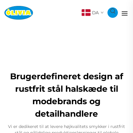
DA
Brugerdefineret design af
rustfrit stål halskæde til
modebrands og
detailhandlere
Vi er dedikeret til at levere højkvalitets smykker i rustfrit
stål og pålidelige produktionsløsninger til globale