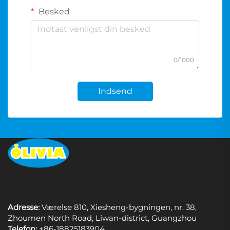
Besked
0/1000
Indsend
Adresse:
Værelse 810, Xiesheng-bygningen, nr. 38,
Zhoumen North Road, Liwan-district, Guangzhou
Telefon:
+86-18825183904