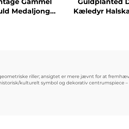
ntage Gammel
Guldplanted 
uld Medaljong
Kæledyr Hals
harm Øvallig
Anhængning S
Kompass
Valpe Hund C
nhængning Til
DIY Tilbehø
rrens Halskæde
 geometriske riller; ansigtet er mere jævnt for at fremhæ
historisk/kulturelt symbol og dekorativ centrumspiece