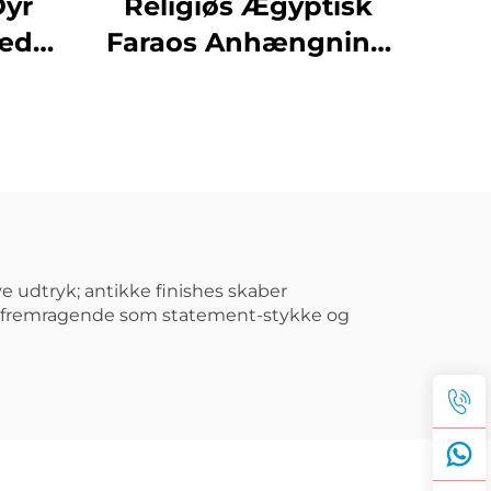
Dyr
Religiøs Ægyptisk
kæde
Faraos Anhængning
jov
Kulturel Smykke
harm
Halskæde Tilbehør
r
ve udtryk; antikke finishes skaber
 – fremragende som statement-stykke og