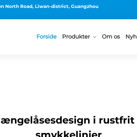
en North Road, Liwan-district, Guangzhou
Forside
Produkter
Om os
Nyh
ængelåsesdesign i rustfrit 
smykkelinjer