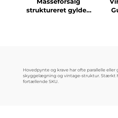
Masseforsalg
Vi
struktureret gylden
G
plantet svejset
C
kædearmbånd til
mænd og kvinder
A
He
Hovedpynte og krave har ofte parallelle eller
skyggelægning og vintage-struktur. Stærkt 
fortællende SKU.