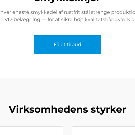
er eneste smykkedel af rustfrit stål strenge produktions
 PVD-belægning — for at sikre højt kvalitetshåndværk og
Få et tilbud
Virksomhedens styrker