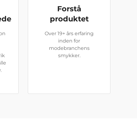
Forstå
æde
produktet
ion
Over 19+ års erfaring
inden for
modebranchens
rik
smykker.
lle
.