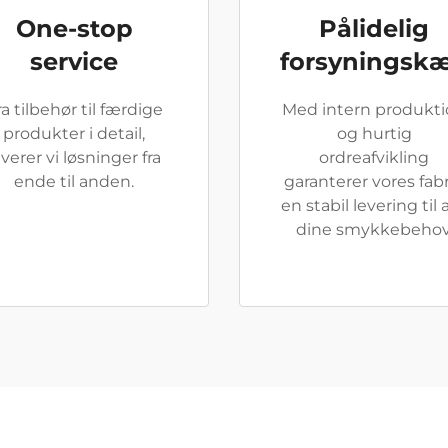
One-stop
Pålidelig
service
forsyningsk
ra tilbehør til færdige
Med intern produkt
produkter i detail,
og hurtig
everer vi løsninger fra
ordreafvikling
ende til anden.
garanterer vores fab
en stabil levering til a
dine smykkebehov