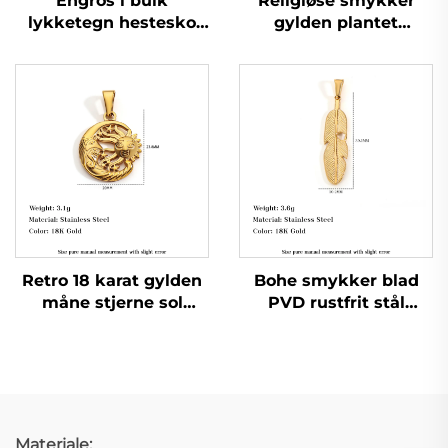
Engros i bulk
Religiøse smykker
lykketegn hestesko
gylden plantet
hængelås i rustfrit stål
bønnehånd cirkel
smykker
herrekæde hængelås
Retro 18 karat gylden
Bohe smykker blad
måne stjerne sol
PVD rustfrit stål
ansigt hængelås hul
hængelås fjer charme
naturnemsm smykker
strand ferie smykker
Materiale: