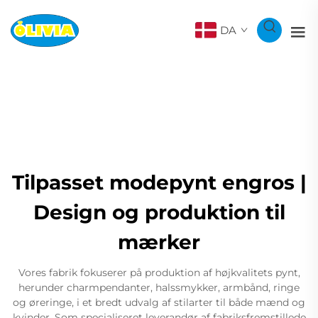
DA
Tilpasset modepynt engros |
Design og produktion til
mærker
Vores fabrik fokuserer på produktion af højkvalitets pynt,
herunder charmpendanter, halssmykker, armbånd, ringe
og øreringe, i et bredt udvalg af stilarter til både mænd og
kvinder. Som specialiseret leverandør af fabriksfremstillede