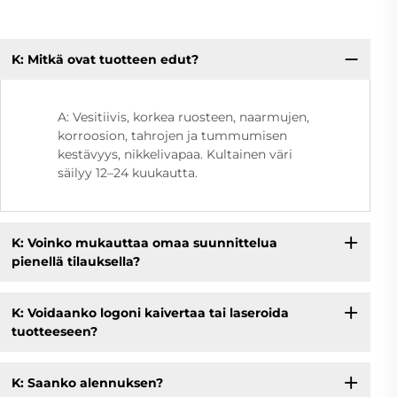
K: Mitkä ovat tuotteen edut?
A: Vesitiivis, korkea ruosteen, naarmujen,
korroosion, tahrojen ja tummumisen
kestävyys, nikkelivapaa. Kultainen väri
säilyy 12–24 kuukautta.
K: Voinko mukauttaa omaa suunnittelua
pienellä tilauksella?
K: Voidaanko logoni kaivertaa tai laseroida
tuotteeseen?
K: Saanko alennuksen?