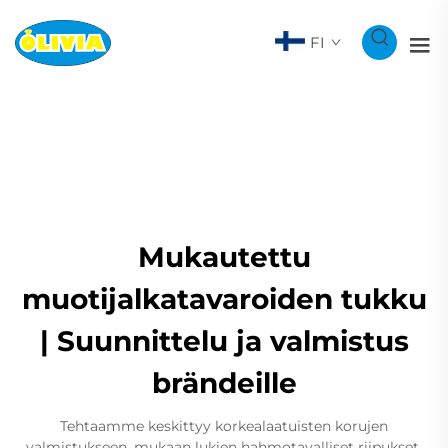
FI
Mukautettu
muotijalkatavaroiden tukku
| Suunnittelu ja valmistus
brändeille
Tehtaamme keskittyy korkealaatuisten korujen
valmistukseen, mukaan lukien hahmotavalliset riipukset,