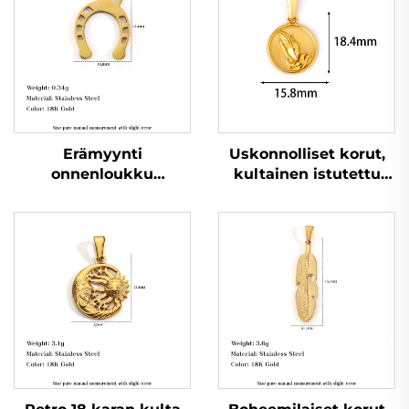
Erämyynti
Uskonnolliset korut,
onnenloukku
kultainen istutettu
hevosenkenkäriippu
rukoilevan käden
ruostumattomasta
kehän muotoinen
teräksestä
miehen necklessin
valmistetusta korusta
riippu