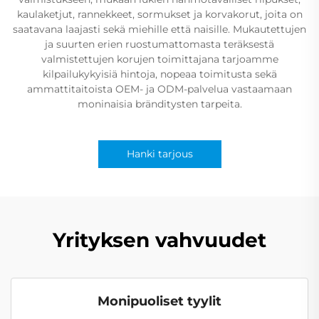
kaulaketjut, rannekkeet, sormukset ja korvakorut, joita on
saatavana laajasti sekä miehille että naisille. Mukautettujen
ja suurten erien ruostumattomasta teräksestä
valmistettujen korujen toimittajana tarjoamme
kilpailukykyisiä hintoja, nopeaa toimitusta sekä
ammattitaitoista OEM- ja ODM-palvelua vastaamaan
moninaisia bränditysten tarpeita.
Hanki tarjous
Yrityksen vahvuudet
Monipuoliset tyylit