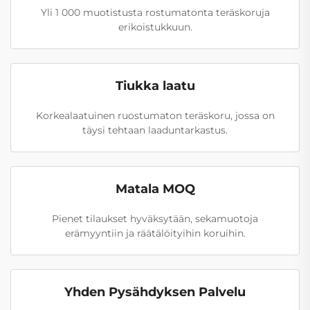
Yli 1 000 muotistusta rostumatonta teräskoruja
erikoistukkuun.
Tiukka laatu
Korkealaatuinen ruostumaton teräskoru, jossa on
täysi tehtaan laaduntarkastus.
Matala MOQ
Pienet tilaukset hyväksytään, sekamuotoja
erämyyntiin ja räätälöityihin koruihin.
Yhden Pysähdyksen Palvelu