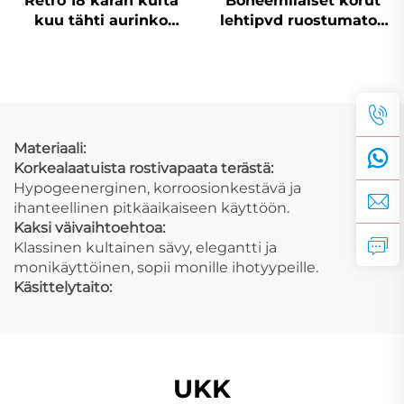
Retro 18 karan kulta
Boheemilaiset korut
kuu tähti aurinko
lehtipvd ruostumaton
kasvokoru ontto
teräspendantti
luonnonaiheinen koru
höyhenkoriste rannan
loma korut
Materiaali:
Korkealaatuista rostivapaata terästä:
Hypogeenerginen, korroosionkestävä ja
ihanteellinen pitkäaikaiseen käyttöön.
Kaksi väivaihtoehtoa:
Klassinen kultainen sävy, elegantti ja
monikäyttöinen, sopii monille ihotyypeille.
Käsittelytaito:
UKK