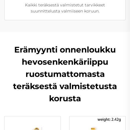
Kaikki teräksestä valmistetut tarvikkeet
suunnittelusta valmiiseen koruun.
Erämyynti onnenloukku
hevosenkenkäriippu
ruostumattomasta
teräksestä valmistetusta
korusta