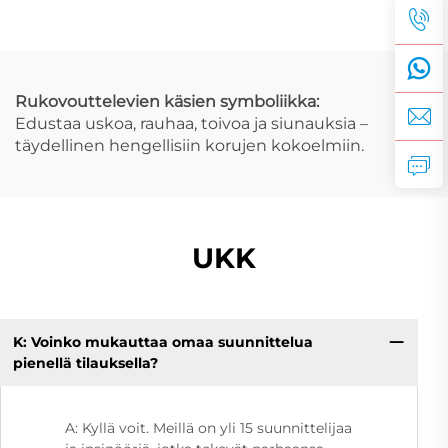
höyhenkoriste rannan
monikerroksinen ketju
loma korut
arkeen
Rukovouttelevien käsien symboliikka:
Edustaa uskoa, rauhaa, toivoa ja siunauksia –
täydellinen hengellisiin korujen kokoelmiin.
UKK
K: Voinko mukauttaa omaa suunnittelua
pienellä tilauksella?
A: Kyllä voit. Meillä on yli 15 suunnittelijaa