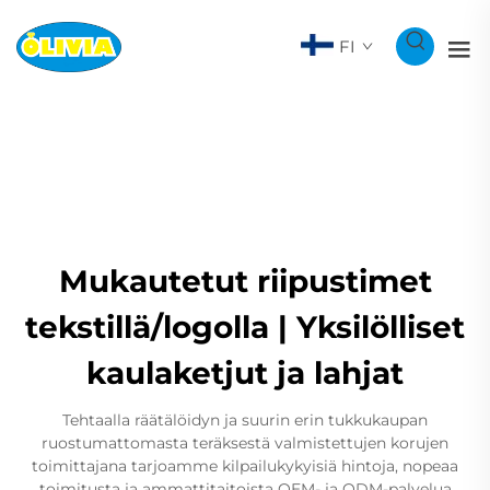
FI
Mukautetut riipustimet
tekstillä/logolla | Yksilölliset
kaulaketjut ja lahjat
Tehtaalla räätälöidyn ja suurin erin tukkukaupan
ruostumattomasta teräksestä valmistettujen korujen
toimittajana tarjoamme kilpailukykyisiä hintoja, nopeaa
toimitusta ja ammattitaitoista OEM- ja ODM-palvelua