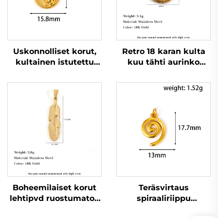
Uskonnolliset korut,
Retro 18 karan kulta
kultainen istutettu
kuu tähti aurinko
rukoilevan käden
kasvokoru ontto
kehän muotoinen
luonnonaiheinen koru
miehen necklessin
riippu
Boheemilaiset korut
Teräsvirtaus
lehtipvd ruostumaton
spiraaliriippu
teräspendantti
boheemialainen