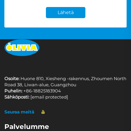
Lähetä
Osoite:
Huone 810, Xiesheng -rakennus, Zhoumen North
Road 38, Liwan-alue, Guangzhou
Puhelin:
+86-18825183904
Sähköposti:
[email protected]
Seuraa meitä
Palvelumme