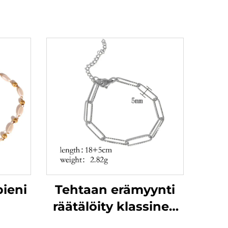
pieni
Tehtaan erämyynti
räätälöity klassinen
nen
paperiliitosrannekoru