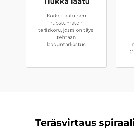
Tiukka laatu
Korkealaatuinen
ruostumaton
teräskoru, jossa on täysi
tehtaan
laaduntarkastus.
O
Teräsvirtaus spiraa