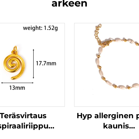
arkeen
Teräsvirtaus
Hyp allerginen 
spiraaliriippu
kaunis
oheemialainen
vaaleanpunai