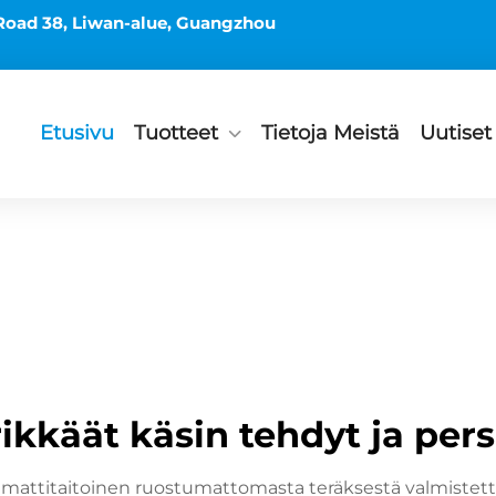
Road 38, Liwan-alue, Guangzhou
Etusivu
Tuotteet
Tietoja Meistä
Uutiset
ikkäät käsin tehdyt ja per
ttitaitoinen ruostumattomasta teräksestä valmistettuj