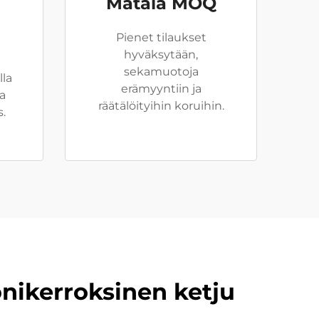
Matala MOQ
Pienet tilaukset
hyväksytään,
sekamuotoja
lla
erämyyntiin ja
a
räätälöityihin koruihin.
s.
onikerroksinen ketju