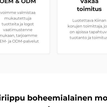
OEM & ODM
Vakaa
toimitus
voimme valmistaa
mukautettuja
Luotettava Kiinan
tuotteita ja logot
korujen toimittaja, jo
vaatimustenne
on ajoissa tapahtuv
mukaan, tarjoamme
tuotanto ja toimitu
EM- ja ODM-palvelut
liriippu boheemialainen m