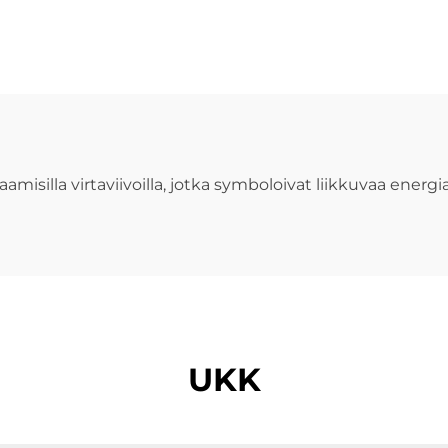
nikerroksinen
riisinkorneket
ketju arkeen
tyttärelle
silla virtaviivoilla, jotka symboloivat liikkuvaa energiaa
UKK