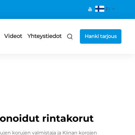
FI
Videot
Yhteystiedot
Hanki tarjous
sonoidut rintakorut
en korujen valmistaja ja Kiinan korojen