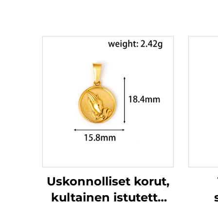
Uskonnolliset korut,
kultainen istutettu
rukoilevan käden
b