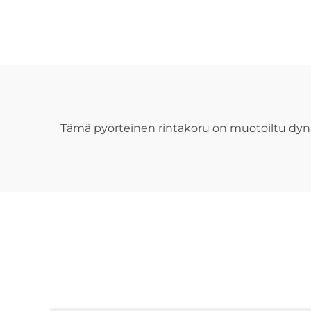
kehän muotoinen
mo
miehen necklessin
riippu
Tämä pyörteinen rintakoru on muotoiltu dynaami