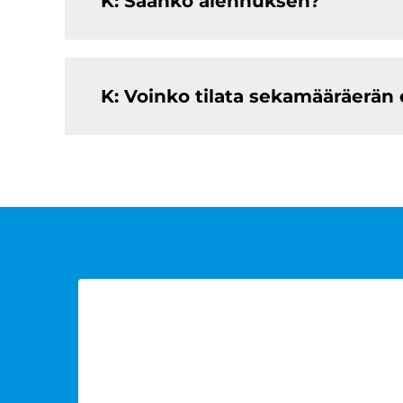
K: Saanko alennuksen?
K: Voinko tilata sekamääräerän 