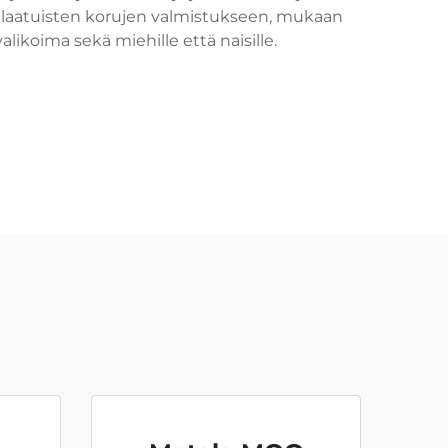
ealaatuisten korujen valmistukseen, mukaan
likoima sekä miehille että naisille.