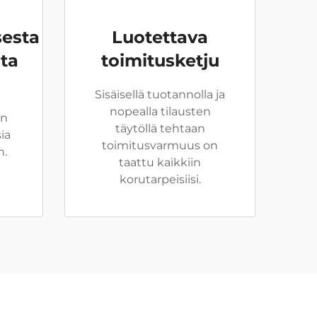
sesta
Luotettava
ta
toimitusketju
Sisäisellä tuotannolla ja
nopealla tilausten
un
täytöllä tehtaan
ia
toimitusvarmuus on
n.
taattu kaikkiin
korutarpeisiisi.