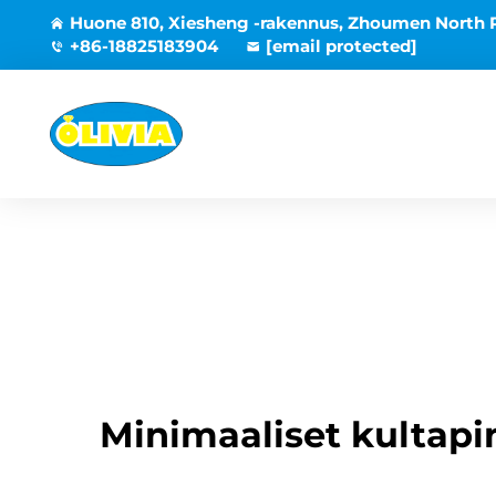
Huone 810, Xiesheng -rakennus, Zhoumen North 
+86-18825183904
[email protected]
Minimaaliset kultapin