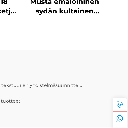
 18
Musta emaloihinen
ketju
sydän kultainen
auha
istutettu
tu
hienosäätöinen
pus
naisen korun teet-
mu
itsen korut
lisävarusteet
ujen tekstuurien yhdistelmäsuunnittelu
 tuotteet