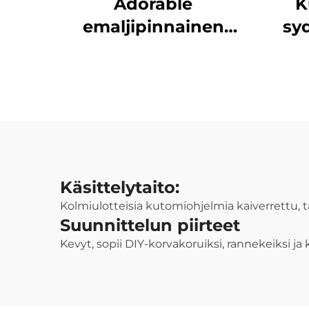
Adorable
K
emaljipinnainen
sy
ruostumaton
ha
teräskaulanauha
joulupukin riipus
uudenvuoden
lahjaksi
juhlajuhlaromua,
erittäin halpa
Käsittelytaito:
Kolmiulotteisia kutomiohjelmia kaiverrettu, ta
Suunnittelun piirteet
Kevyt, sopii DIY-korvakoruiksi, rannekeiksi 