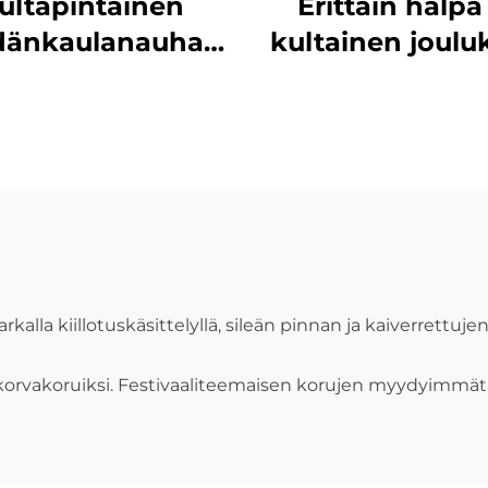
ultapintainen
Erittäin halpa
dänkaulanauha
kultainen joulu
nsikas-huomio
naisten kaulan
itse tehtäviin
makea neulot
tarvikkeisiin
hansikkari rii
valmistaja
talvijuhlaro
rkalla kiillotuskäsittelyllä, sileän pinnan ja kaiverrett
ja korvakoruiksi. Festivaaliteemaisen korujen myydyimmät