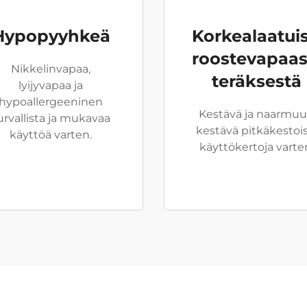
Hypopyyhkeä
Korkealaatui
roostevapaas
Nikkelinvapaa,
teräksestä
lyijyvapaa ja
hypoallergeeninen
Kestävä ja naarmu
urvallista ja mukavaa
kestävä pitkäkestois
käyttöä varten.
käyttökertoja varte