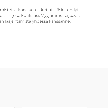
istetut korvakorut, ketjut, käsin tehdyt
sitellään joka kuukausi. Myyjämme tarjoavat
nan laajentamista yhdessä kanssanne.