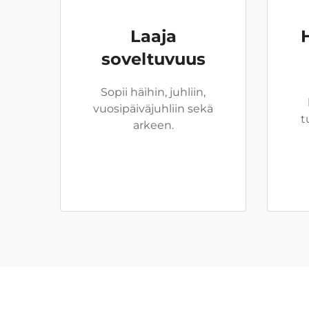
Laaja
soveltuvuus
Sopii häihin, juhliin,
vuosipäiväjuhliin sekä
t
arkeen.