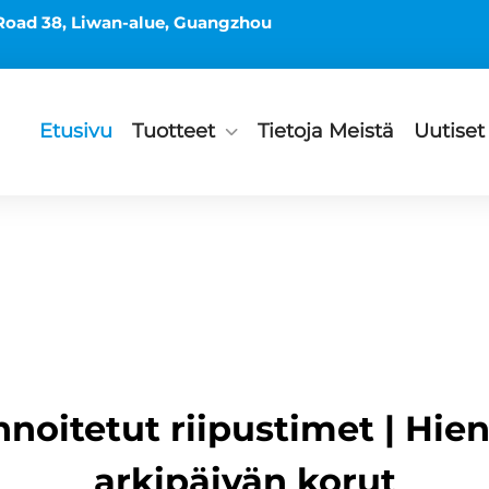
Road 38, Liwan-alue, Guangzhou
Etusivu
Tuotteet
Tietoja Meistä
Uutiset
noitetut riipustimet | Hie
arkipäivän korut