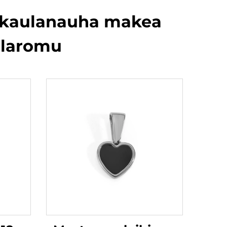
en kaulanauha makea
uhlaromu