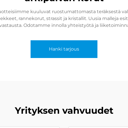
uotteisiimme kuuluvat ruostumattomasta teräksestä valm
kkeet, rannekorut, strassit ja kristallit. Uusia malleja e
 vastausta. Odotamme innolla yhteistyötä ja liiketoimin
Hanki tarjous
Yrityksen vahvuudet