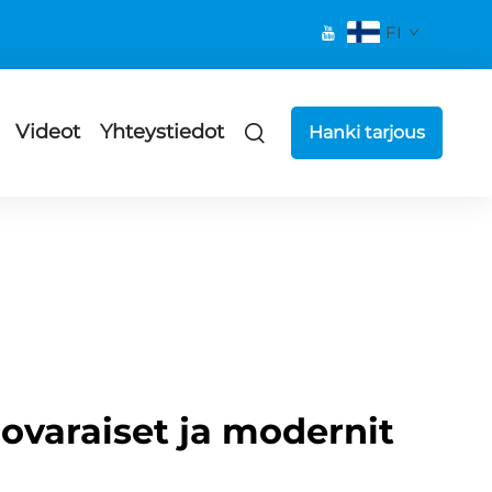
FI
Videot
Yhteystiedot
Hanki tarjous
novaraiset ja modernit