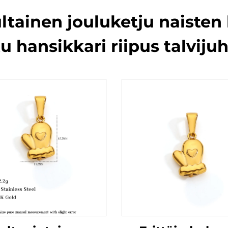
kultainen jouluketju naist
u hansikkari riipus talvij