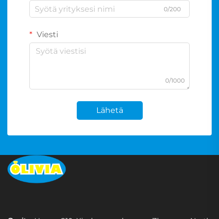
0/200
Viesti
0/1000
Lähetä