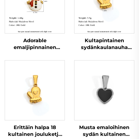
Adorable
Kultapintainen
emaljipinnainen
sydänkaulanauha
ruostumaton
hansikas-huomio itse
teräskaulanauha
tehtäviin tarvikkeisiin
joulupukin riipus
valmistaja
uudenvuoden lahjaksi
juhlajuhlaromua,
erittäin halpa
Erittäin halpa 18
Musta emaloihinen
kultainen jouluketju
sydän kultainen