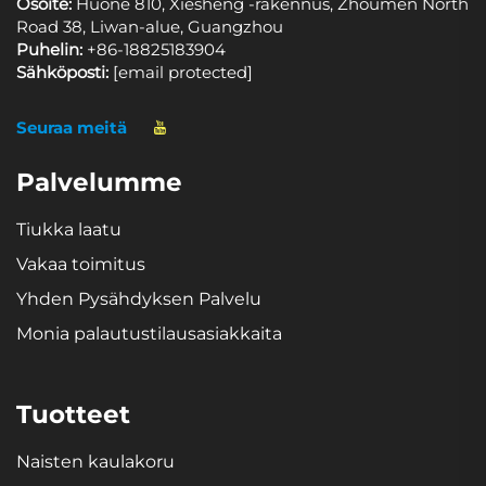
Osoite:
Huone 810, Xiesheng -rakennus, Zhoumen North
Road 38, Liwan-alue, Guangzhou
Puhelin:
+86-18825183904
Sähköposti:
[email protected]
Seuraa meitä
Palvelumme
Tiukka laatu
Vakaa toimitus
Yhden Pysähdyksen Palvelu
Monia palautustilausasiakkaita
Tuotteet
Naisten kaulakoru