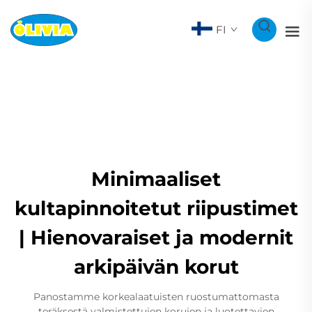
FI
Minimaaliset
kultapinnoitetut riipustimet
| Hienovaraiset ja modernit
arkipäivän korut
Panostamme korkealaatuisten ruostumattomasta
teräksestä valmistettujen korujen ja luotettavien