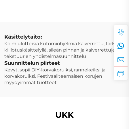
naisten kaulanauha
istutettu
makea neulottu
hienosäätöinen naisen
hansikkari riipus
korun teet-itsen korut
talvijuhlaromu
lisävarusteet
Käsittelytaito:
Kolmiulotteisia kutomiohjelmia kaiverrettu, tarkalla
kiillotuskäsittelyllä, sileän pinnan ja kaiverrettujen
tekstuurien yhdistelmäsuunnittelu
Suunnittelun piirteet
Kevyt, sopii DIY-korvakoruiksi, rannekeiksi ja
korvakoruiksi. Festivaaliteemaisen korujen
myydyimmät tuotteet
UKK