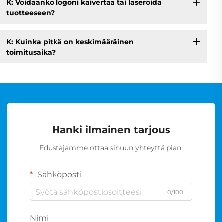
K: Voidaanko logoni kaivertaa tai laseroida
tuotteeseen?
K: Kuinka pitkä on keskimääräinen
toimitusaika?
Hanki ilmainen tarjous
Edustajamme ottaa sinuun yhteyttä pian.
Sähköposti
0/100
Nimi