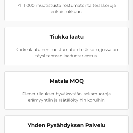
Yli 1 000 muotistusta rostumatonta teräskoruja
erikoistukkuun.
Tiukka laatu
Korkealaatuinen ruostumaton teräskoru, jossa on
täysi tehtaan laaduntarkastus.
Matala MOQ
Pienet tilaukset hyväksytään, sekamuotoja
erämyyntiin ja räätälöityihin koruihin.
Yhden Pysähdyksen Palvelu