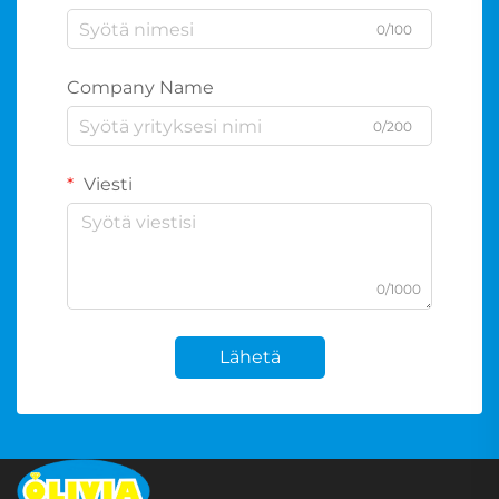
0/100
Company Name
0/200
Viesti
0/1000
Lähetä