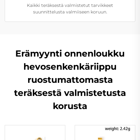
Kaikki teräksestä valmistetut tarvikkeet
suunnittelusta valmiiseen koruun.
Erämyynti onnenloukku
hevosenkenkäriippu
ruostumattomasta
teräksestä valmistetusta
korusta