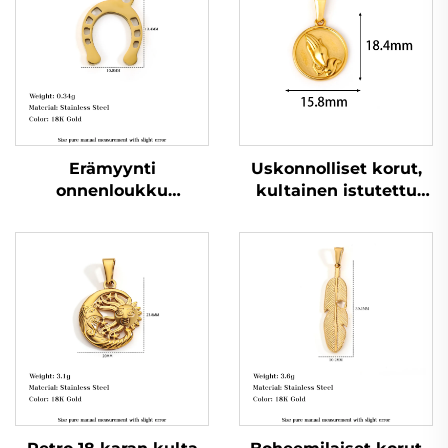
Erämyynti
Uskonnolliset korut,
onnenloukku
kultainen istutettu
hevosenkenkäriippu
rukoilevan käden
ruostumattomasta
kehän muotoinen
teräksestä
miehen necklessin
valmistetusta korusta
riippu