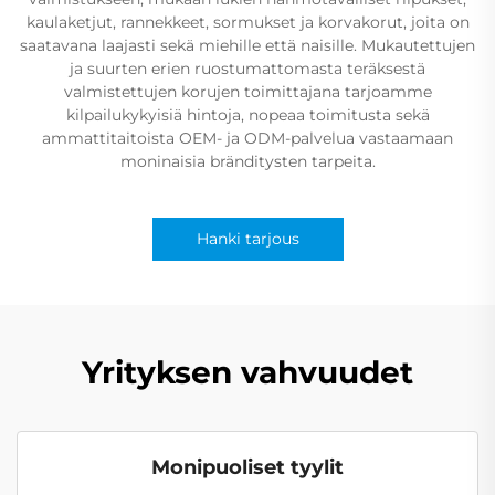
kaulaketjut, rannekkeet, sormukset ja korvakorut, joita on
saatavana laajasti sekä miehille että naisille. Mukautettujen
ja suurten erien ruostumattomasta teräksestä
valmistettujen korujen toimittajana tarjoamme
kilpailukykyisiä hintoja, nopeaa toimitusta sekä
ammattitaitoista OEM- ja ODM-palvelua vastaamaan
moninaisia bränditysten tarpeita.
Hanki tarjous
Yrityksen vahvuudet
Monipuoliset tyylit