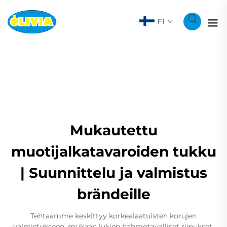
FI
Mukautettu
muotijalkatavaroiden tukku
| Suunnittelu ja valmistus
brändeille
Tehtaamme keskittyy korkealaatuisten korujen
valmistukseen, mukaan lukien hahmotavalliset riipukset,