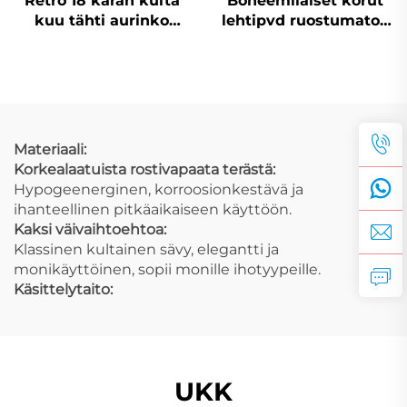
Retro 18 karan kulta
Boheemilaiset korut
kuu tähti aurinko
lehtipvd ruostumaton
kasvokoru ontto
teräspendantti
luonnonaiheinen koru
höyhenkoriste rannan
loma korut
Materiaali:
Korkealaatuista rostivapaata terästä:
Hypogeenerginen, korroosionkestävä ja
ihanteellinen pitkäaikaiseen käyttöön.
Kaksi väivaihtoehtoa:
Klassinen kultainen sävy, elegantti ja
monikäyttöinen, sopii monille ihotyypeille.
Käsittelytaito:
UKK