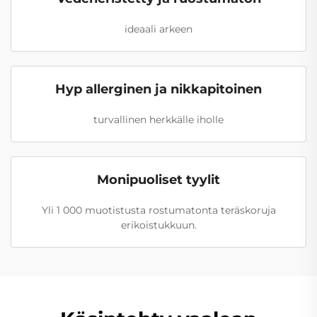
ideaali arkeen
Hyp allerginen ja nikkapitoinen
turvallinen herkkälle iholle
Monipuoliset tyylit
Yli 1 000 muotistusta rostumatonta teräskoruja
erikoistukkuun.