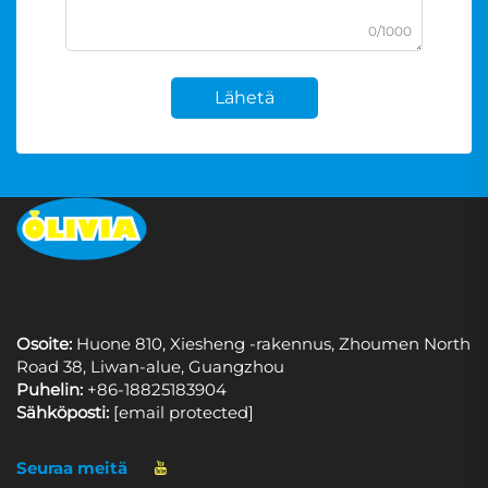
0/1000
Lähetä
Osoite:
Huone 810, Xiesheng -rakennus, Zhoumen North
Road 38, Liwan-alue, Guangzhou
Puhelin:
+86-18825183904
Sähköposti:
[email protected]
Seuraa meitä