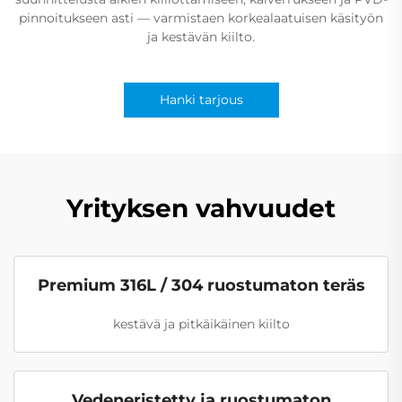
pinnoitukseen asti — varmistaen korkealaatuisen käsityön
ja kestävän kiilto.
Hanki tarjous
Yrityksen vahvuudet
Premium 316L / 304 ruostumaton teräs
kestävä ja pitkäikäinen kiilto
Vedeneristetty ja ruostumaton