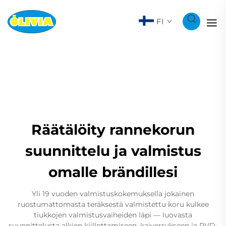
FI
Räätälöity rannekorun
suunnittelu ja valmistus
omalle brändillesi
Yli 19 vuoden valmistuskokemuksella jokainen
ruostumattomasta teräksestä valmistettu koru kulkee
tiukkojen valmistusvaiheiden läpi — luovasta
suunnittelusta alkien kiillottamiseen, kaiverrukseen ja PVD-