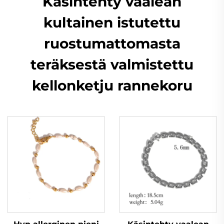
Käsintehty vaalean
kultainen istutettu
ruostumattomasta
teräksestä valmistettu
kellonketju rannekoru