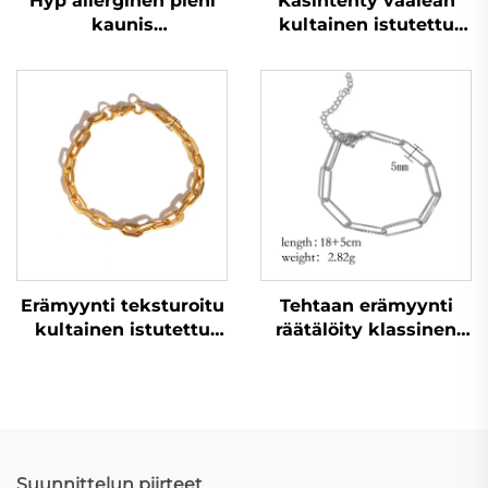
Hyp allerginen pieni
Käsintehty vaalean
kaunis
kultainen istutettu
vaaleanpunainen
ruostumattomasta
riisinkorneketju
teräksestä valmistettu
tyttärelle
kellonketju rannekoru
Erämyynti teksturoitu
Tehtaan erämyynti
kultainen istutettu
räätälöity klassinen
hitsattu
paperiliitosrannekoru
ketjurannekoru
miehille ja naisille
Suunnittelun piirteet