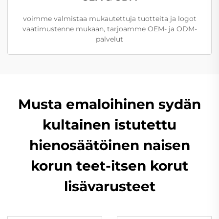
voimme valmistaa mukautettuja tuotteita ja logot
vaatimustenne mukaan, tarjoamme OEM- ja ODM-
palvelut
Musta emaloihinen sydän
kultainen istutettu
hienosäätöinen naisen
korun teet-itsen korut
lisävarusteet