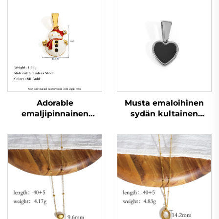
Adorable
Musta emaloihinen
emaljipinnainen
sydän kultainen
ruostumaton
istutettu
teräskaulanauha
hienosäätöinen naisen
joulupukin riipus
korun teet-itsen korut
uudenvuoden lahjaksi
lisävarusteet
juhlajuhlaromua,
erittäin halpa