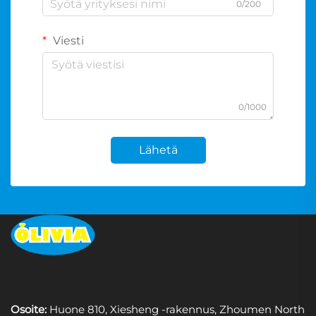
0/200
Viesti
0/1000
Lähetä
Osoite:
Huone 810, Xiesheng -rakennus, Zhoumen North