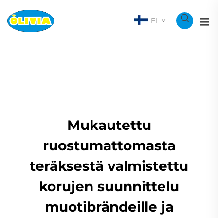
FI
Mukautettu
ruostumattomasta
teräksestä valmistettu
korujen suunnittelu
muotibrändeille ja