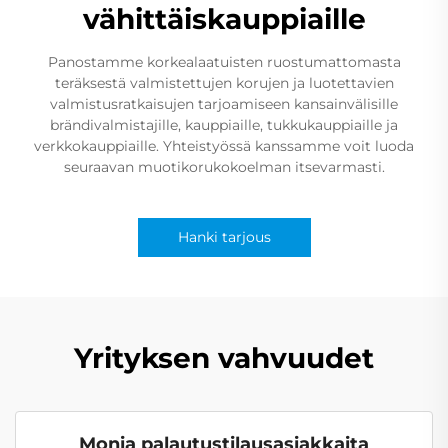
vähittäiskauppiaille
Panostamme korkealaatuisten ruostumattomasta
teräksestä valmistettujen korujen ja luotettavien
valmistusratkaisujen tarjoamiseen kansainvälisille
brändivalmistajille, kauppiaille, tukkukauppiaille ja
verkkokauppiaille. Yhteistyössä kanssamme voit luoda
seuraavan muotikorukokoelman itsevarmasti.
Hanki tarjous
Yrityksen vahvuudet
Monia palautustilausasiakkaita