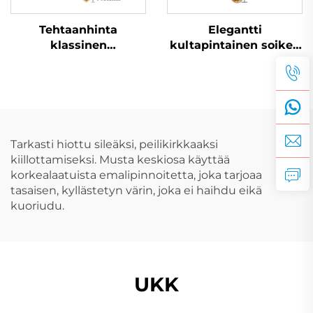
Tehtaanhinta
Elegantti
klassinen
kultapintainen soikea
kultapintainen
fritillaria-kaulanauha
rakkaudenmuotoinen
helaketju
parikaulanauha
äitienpäivänlahjaksi
Tarkasti hiottu sileäksi, peilikirkkaaksi
kiillottamiseksi. Musta keskiosa käyttää
korkealaatuista emalipinnoitetta, joka tarjoaa
tasaisen, kyllästetyn värin, joka ei haihdu eikä
kuoriudu.
UKK