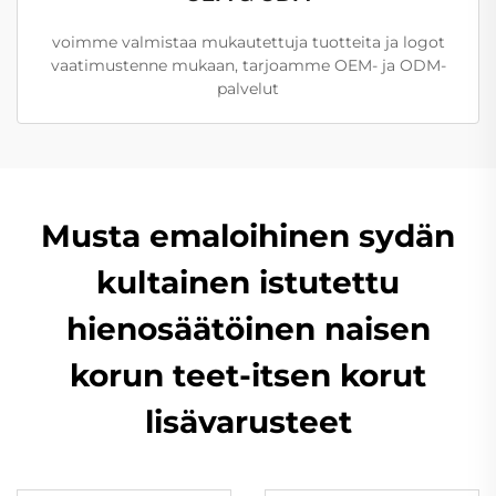
voimme valmistaa mukautettuja tuotteita ja logot
vaatimustenne mukaan, tarjoamme OEM- ja ODM-
palvelut
Musta emaloihinen sydän
kultainen istutettu
hienosäätöinen naisen
korun teet-itsen korut
lisävarusteet