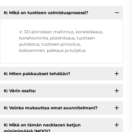
K: Mikä on tuotteen valmistusprosessi?
V: 3D-piirroksen mallinnus, koneleikkaus,
konehiominta, pistehitsaus, tuotteen
puhdistus, tuotteen pinnoitus,
kokoaminen, pakkaus ja kuljetus
K: Miten pakkaukset tehdään?
K: Värin osalta:
K: Voinko mukauttaa omat suunnitelmani?
K: Mikä on tämän necklacen ketjun
minimimäärä (MOQ)?