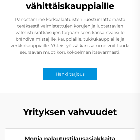
vähittäiskauppiaille
Panostamme korkealaatuisten ruostumattomasta
teräksestä valmistettujen korujen ja luotettavien
valmistusratkaisujen tarjoamiseen kansainvälisille
brändivalmistajille, kauppiaille, tukkukauppiaille ja
verkkokauppiaille. Yhteistyössä kanssamme voit luoda
seuraavan muotikorukokoelman itsevarmasti.
Hanki tarjous
Yrityksen vahvuudet
Monia palautustilausasiakkaita