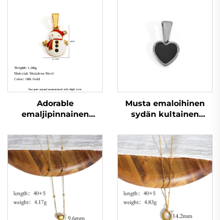
Adorable
Musta emaloihinen
emaljipinnainen
sydän kultainen
ruostumaton
istutettu
teräskaulanauha
hienosäätöinen naisen
joulupukin riipus
korun teet-itsen korut
uudenvuoden lahjaksi
lisävarusteet
juhlajuhlaromua,
erittäin halpa