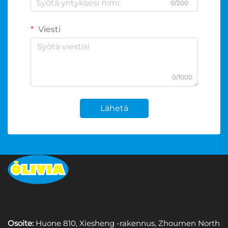
0/200
Viesti
0/1000
Lähetä
Osoite:
Huone 810, Xiesheng -rakennus, Zhoumen North