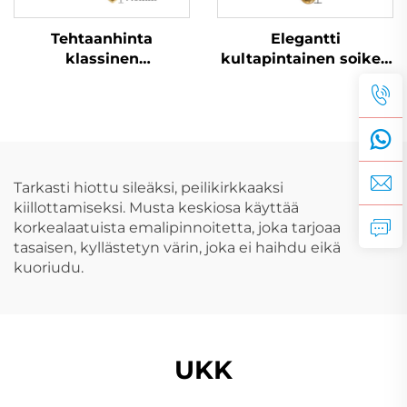
Tehtaanhinta
Elegantti
klassinen
kultapintainen soikea
kultapintainen
fritillaria-kaulanauha
rakkaudenmuotoinen
helaketju
parikaulanauha
äitienpäivänlahjaksi
Tarkasti hiottu sileäksi, peilikirkkaaksi
kiillottamiseksi. Musta keskiosa käyttää
korkealaatuista emalipinnoitetta, joka tarjoaa
tasaisen, kyllästetyn värin, joka ei haihdu eikä
kuoriudu.
UKK