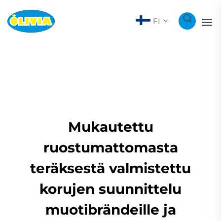
FI
Mukautettu
ruostumattomasta
teräksestä valmistettu
korujen suunnittelu
muotibrändeille ja