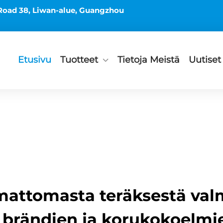
Road 38, Liwan-alue, Guangzhou
Etusivu
Tuotteet
Tietoja Meistä
Uutiset
attomasta teräksestä valm
 brändien ja korukokoelmie