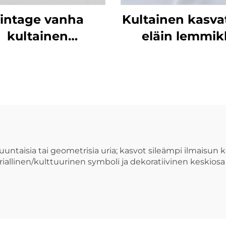
intage vanha
Kultainen kasva
kultainen
eläin lemmik
aliinihienokulta
kaulaketjuriip
soikea
söpö pentu ko
ompassiriippu
hienokulta,
en kaulaketjuun
tekemälleni
tarvikkeet
untaisia tai geometrisia uria; kasvot sileämpi ilmaisun k
oriallinen/kulttuurinen symboli ja dekoratiivinen keskio