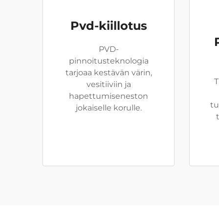
Pvd-kiillotus
PVD-
pinnoitusteknologia
tarjoaa kestävän värin,
T
vesitiiviin ja
hapettumiseneston
tu
jokaiselle korulle.