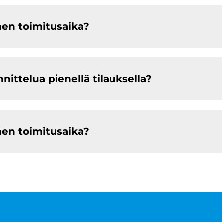
nen toimitusaika?
ittelua pienellä tilauksella?
nen toimitusaika?