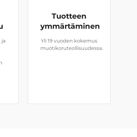
Tuotteen
u
ymmärtäminen
 ja
Yli 19 vuoden kokemus
muotikoruteollisuudessa.
n