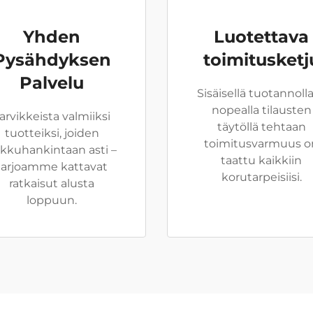
Yhden
Luotettava
Pysähdyksen
toimitusketj
Palvelu
Sisäisellä tuotannolla
nopealla tilausten
arvikkeista valmiiksi
täytöllä tehtaan
tuotteiksi, joiden
toimitusvarmuus o
kkuhankintaan asti –
taattu kaikkiin
tarjoamme kattavat
korutarpeisiisi.
ratkaisut alusta
loppuun.