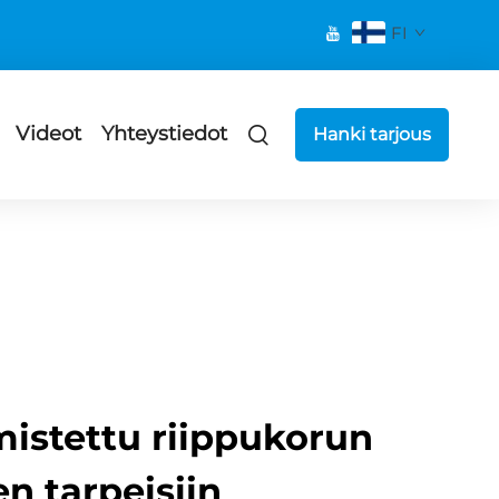
FI
Videot
Yhteystiedot
Hanki tarjous
istettu riippukorun
n tarpeisiin