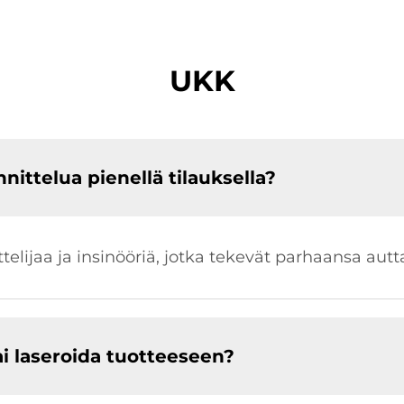
UKK
ittelua pienellä tilauksella?
nittelijaa ja insinööriä, jotka tekevät parhaansa au
ai laseroida tuotteeseen?