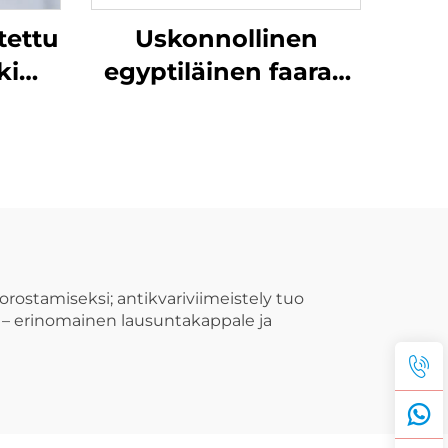
tettu
Uskonnollinen
ki
egyptiläinen faarao
pu,
riippu, kulttuurinen
ira
korujewelry
kaulaketju tarvikkeet
orostamiseksi; antikvariviimeistely tuo
sa – erinomainen lausuntakappale ja