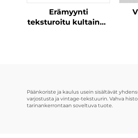
Erämyynti
V
teksturoitu kultainen
istutettu hitsattu
med
ketjurannekoru
miehille ja naisille
k
mieh
Päänkoriste ja kaulus usein sisältävät yhdensu
varjostusta ja vintage-tekstuurin. Vahva hist
tarinankerrontaan soveltuva tuote.