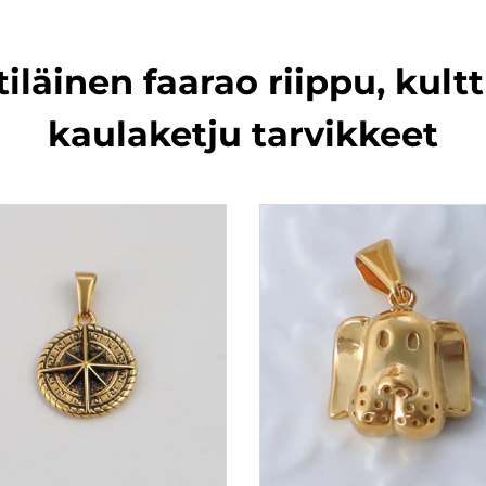
iläinen faarao riippu, kult
kaulaketju tarvikkeet