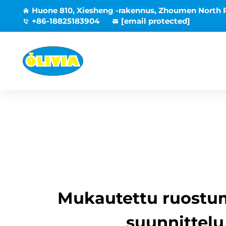
Huone 810, Xiesheng -rakennus, Zhoumen North 
+86-18825183904
[email protected]
Mukautettu ruostum
suunnittelu