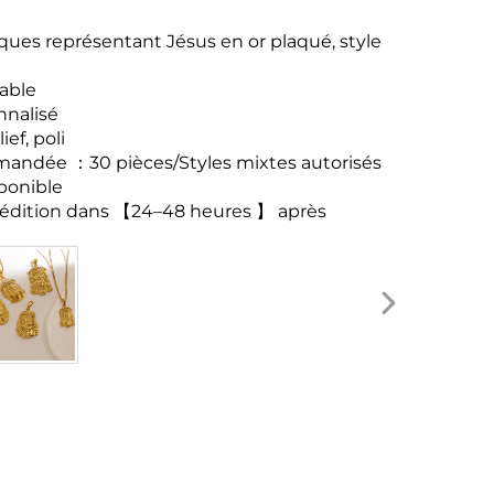
ques représentant Jésus en or plaqué, style
able
nnalisé
ef, poli
mmandée
：
30 pièces/Styles mixtes autorisés
ponible
édition dans
【
24
–
48 heures
】
après