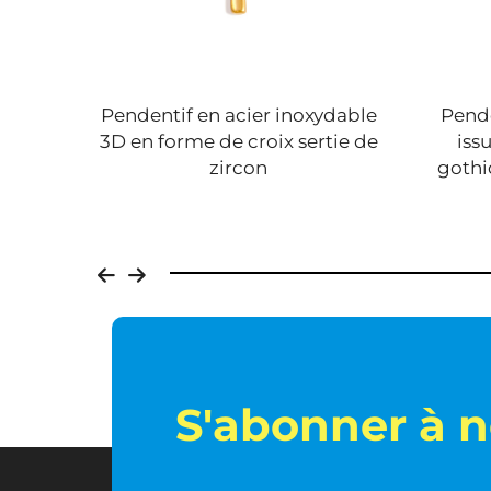
que,
Pendentif en acier inoxydable
Pende
se
3D en forme de croix sertie de
issu
iz,
zircon
gothi