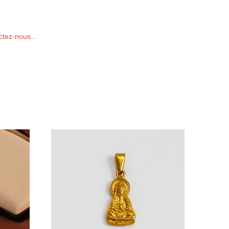
ctez-nous
.