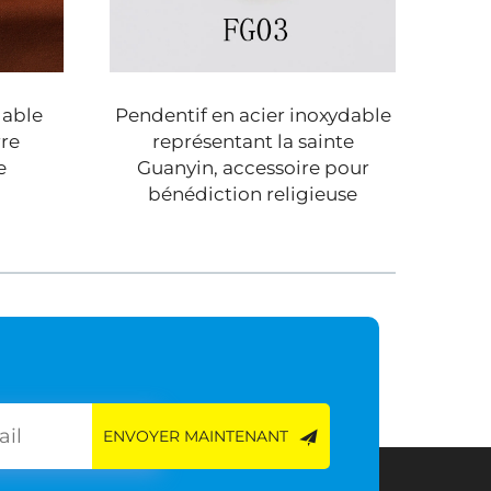
dable
Pendentif en acier inoxydable
Ve
rre
représentant la sainte
femm
e
Guanyin, accessoire pour
18k,
bénédiction religieuse
t
ENVOYER MAINTENANT