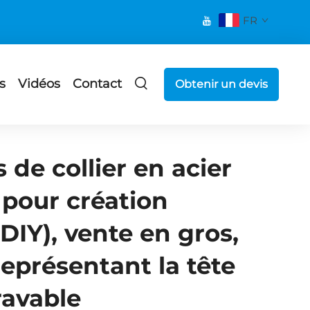
FR
s
Vidéos
Contact
Obtenir un devis
 de collier en acier
 pour création
(DIY), vente en gros,
eprésentant la tête
ravable