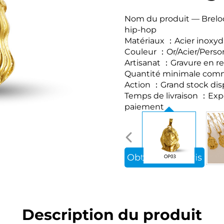
Nom du produit
— Brelo
hip-hop
Matériaux
：
Acier inoxyd
Couleur
：
Or/Acier/Perso
Artisanat
：Gravure en reli
Quantité minimale co
Action
：
Grand stock dis
Temps de livraison
：
Exp
paiement
Obtenir un devis
Description du produit