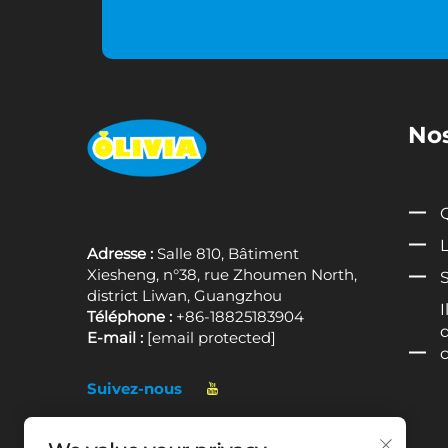
Nos
Q
L
Adresse :
Salle 810, Bâtiment
Xiesheng, n°38, rue Zhoumen North,
district Liwan, Guangzhou
I
Téléphone :
+86-18825183904
E-mail :
[email protected]
Suivez-nous