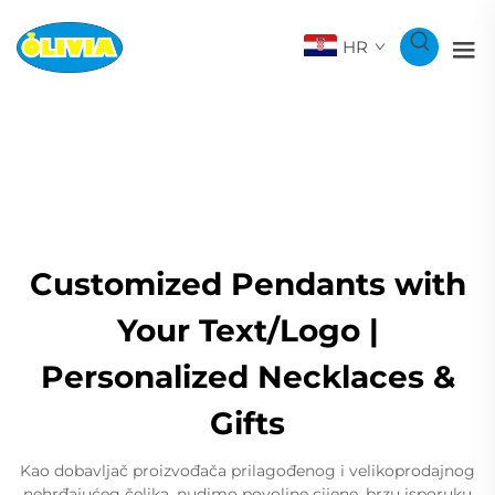
HR
Customized Pendants with
Your Text/Logo |
Personalized Necklaces &
Gifts
Kao dobavljač proizvođača prilagođenog i velikoprodajnog
nehrđajućeg čelika, nudimo povoljne cijene, brzu isporuku