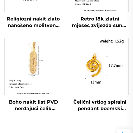
Religiozni nakit zlato
Retro 18k zlatni
nanošeno molitvena
mjesec zvijezda sunce
ruka krug muški
lice pendant šuplji
pendant
prirodna tema nakit
Boho nakit list PVD
Čelični vrtlog spiralni
nerđajući čelik
pendant boemski
pendant perja amulet
višeslojni lanac za
nakit za plažu i odmor
svakodnevno nošenje