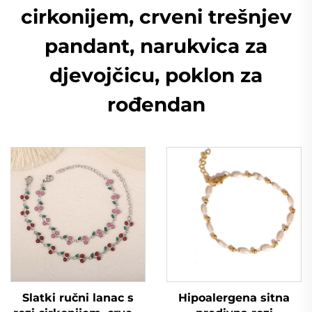
cirkonijem, crveni trešnjev
pandant, narukvica za
djevojčicu, poklon za
rođendan
Slatki ručni lanac s
Hipoalergena sitna