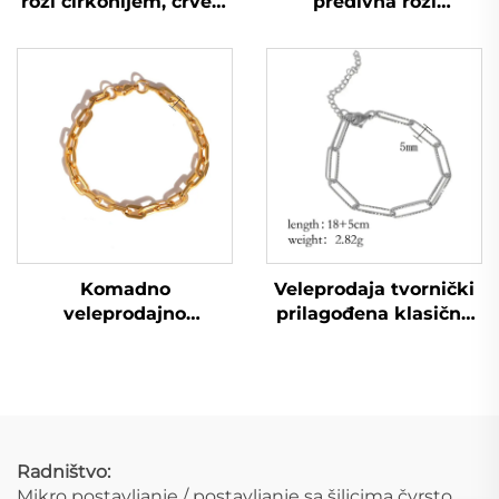
rozi cirkonijem, crveni
predivna rozi
trešnjev pandant,
narukvica s zrncima
narukvica za
riže, lanac za kćer
djevojčicu, poklon za
rođendan
Komadno
Veleprodaja tvornički
veleprodajno
prilagođena klasična
teksturirano zlato
narukvica lanac oblika
nanošeno zavarivano
papirnate spajalice
lančani narukvica za
muškarce i žene
Radništvo:
Mikro postavljanje / postavljanje sa šiljcima čvrsto