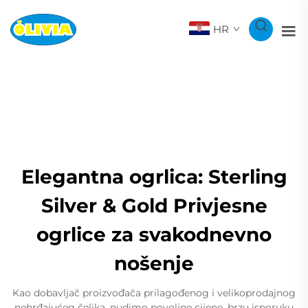
HR
Elegantna ogrlica: Sterling
Silver & Gold Privjesne
ogrlice za svakodnevno
nošenje
Kao dobavljač proizvođača prilagođenog i velikoprodajnog
nehrđajućeg čelika, nudimo povoljne cijene, brzu isporuku