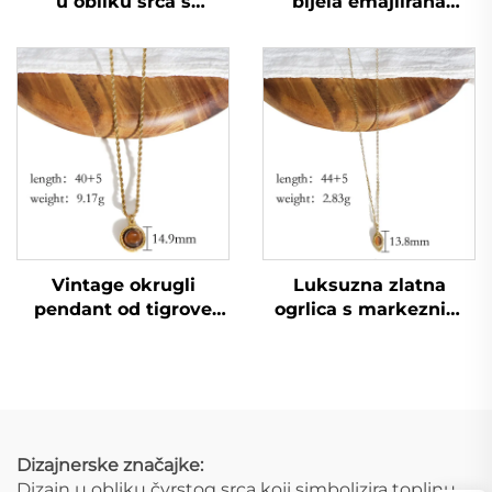
u obliku srca s
bijela emajlirana
posrebrenim zlatom
ogrlica u obliku srca,
po povoljnoj cijeni s
od nerđajućeg čelika,
tvornice
ženski okolni lanac za
večeru
Vintage okrugli
Luksuzna zlatna
pendant od tigrove
ogrlica s markeznim
oči, lanac s užetom,
pendantom od tigrove
zlatna ogrlica za
oči, nežni okolni lanac
sastanak
Dizajnerske značajke:
Dizajn u obliku čvrstog srca koji simbolizira toplinu,