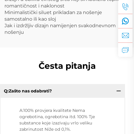
romantičnost i naklonost
Minimalistički siluet prikladan za nošenje
samostalno ili kao sloj
Jak i izdržljiv dizajn namijenjen svakodnevnom
nošenju
Česta pitanja
Q:Zašto nas odabrati?
A:100% provjera kvalitete Nema
ogrebotina, ogrebotina itd. 100% Tje
substance koje izazivaju vrlo veliku
zabrinutost Niže od 0,1%.