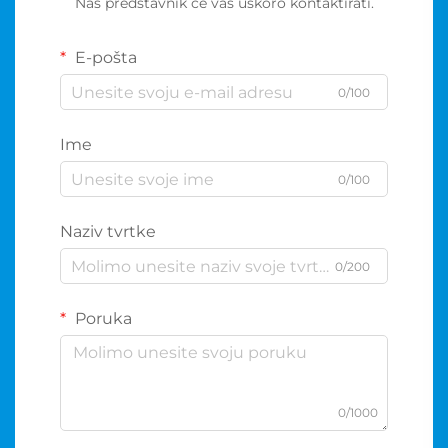
Naš predstavnik će vas uskoro kontaktirati.
E-pošta
0/100
Ime
0/100
Naziv tvrtke
0/200
Poruka
0/1000