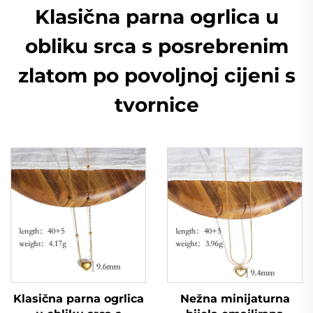
Klasična parna ogrlica u
obliku srca s posrebrenim
zlatom po povoljnoj cijeni s
tvornice
Klasična parna ogrlica
Nežna minijaturna