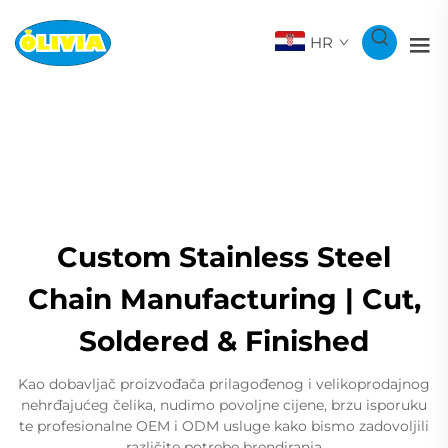
HR
Custom Stainless Steel
Chain Manufacturing | Cut,
Soldered & Finished
Kao dobavljač proizvođača prilagođenog i velikoprodajnog
nehrđajućeg čelika, nudimo povoljne cijene, brzu isporuku
te profesionalne OEM i ODM usluge kako bismo zadovoljili
različite potrebe brendiranja