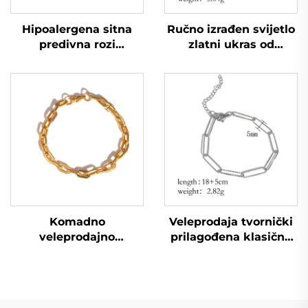
Hipoalergena sitna
Ručno izrađen svijetlo
predivna rozi
zlatni ukras od
narukvica s zrncima
nerđajućeg čelika s
riže, lanac za kćer
biljkama
Komadno
Veleprodaja tvornički
veleprodajno
prilagođena klasična
teksturirano zlato
narukvica lanac oblika
nanošeno zavarivano
papirnate spajalice
lančani narukvica za
muškarce i žene