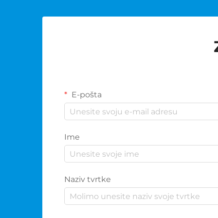
E-pošta
Ime
Naziv tvrtke