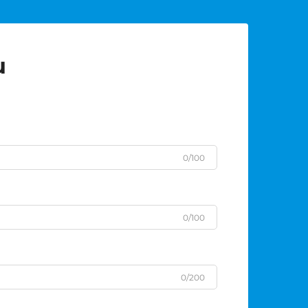
u
0/100
0/100
0/200