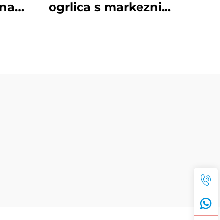
ana
ogrlica s markeznim
srca,
pendantom od
lika,
tigrove oči, nežni
anac
okolni lanac