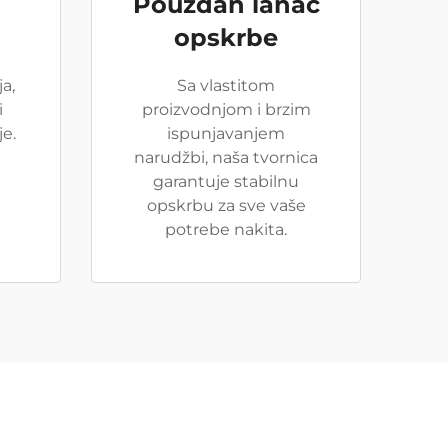
Pouzdan lanac
opskrbe
a,
Sa vlastitom
i
proizvodnjom i brzim
e.
ispunjavanjem
narudžbi, naša tvornica
garantuje stabilnu
opskrbu za sve vaše
potrebe nakita.