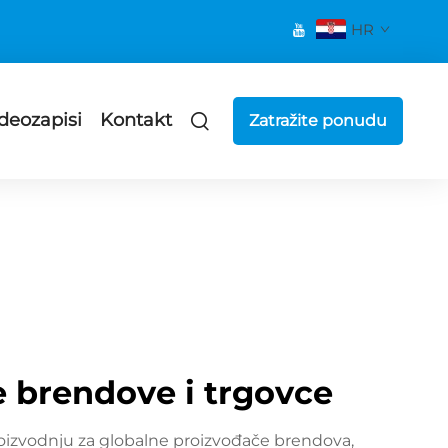
HR
deozapisi
Kontakt
Zatražite ponudu
e brendove i trgovce
oizvodnju za globalne proizvođače brendova,