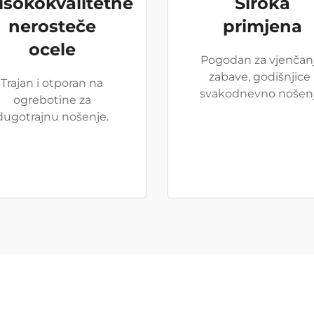
isokokvalitetne
Široka
nerosteče
primjena
ocele
Pogodan za vjenčanj
zabave, godišnjice 
Trajan i otporan na
svakodnevno nošenj
ogrebotine za
dugotrajnu nošenje.