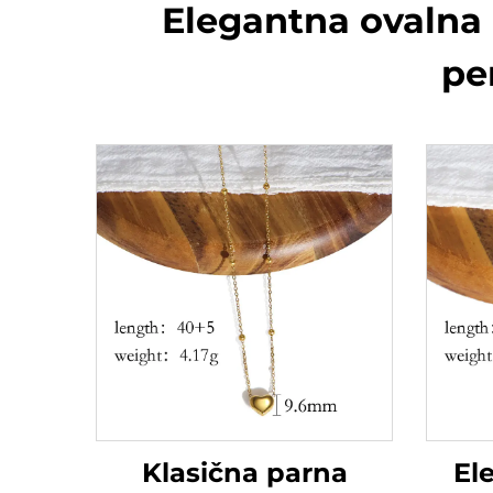
Elegantna ovalna og
pe
Klasična parna
El