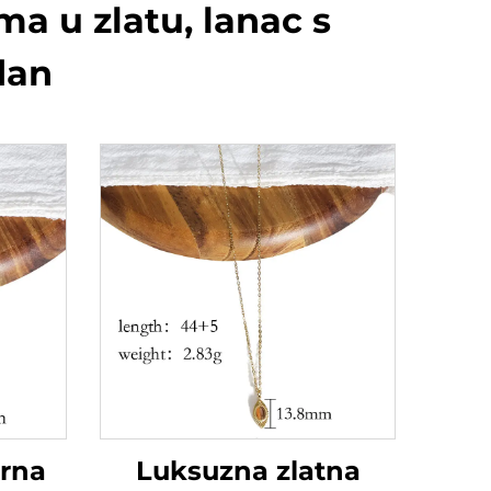
ima u zlatu, lanac s
dan
urna
Luksuzna zlatna