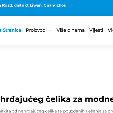
h Road, distrikt Liwan, Guangzhou
 Stranica
Proizvodi
Više o nama
Vijesti
Vi
ehrđajućeg čelika za modn
akita od nehrđajućeg čelika te pouzdanih rješenja za pr