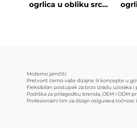
ogrlica u obliku srca
ogrli
s posrebrenim
bi
zlatom po povoljnoj
lan
cijeni s tvornice
pokl
Možemo jamčiti:
Pretvorit ćemo vaše dizajne ili koncepte u 
Fleksibilan postupak za brzo izradu uzoraka 
Podrška za prilagodbu brenda, OEM i ODM pr
Profesionalni tim za dizajn osigurava točnost i