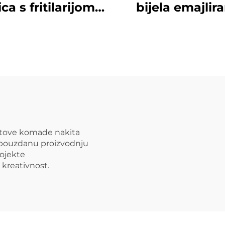
ca s fritilarijom i
bijela emajlir
jelima u zlatu,
ogrlica u obliku 
ac s perlicama,
od nerđajućeg če
on za Majčin dan
ženski okolni l
za večeru
gotove komade nakita
i pouzdanu proizvodnju
ojekte
 kreativnost.