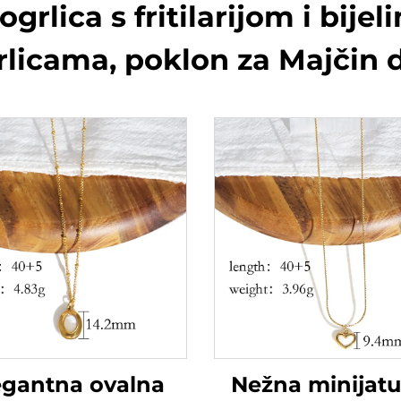
rlica s fritilarijom i bijel
rlicama, poklon za Majčin 
egantna ovalna
Nežna minijat