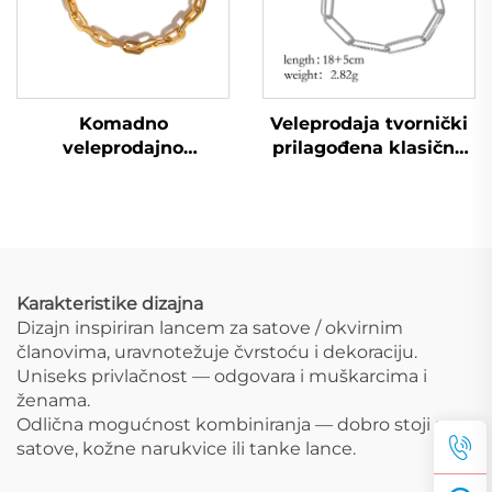
Komadno
Veleprodaja tvornički
veleprodajno
prilagođena klasična
teksturirano zlato
narukvica lanac oblika
nanošeno zavarivano
papirnate spajalice
lančani narukvica za
muškarce i žene
Karakteristike dizajna
Dizajn inspiriran lancem za satove / okvirnim
članovima, uravnotežuje čvrstoću i dekoraciju.
Uniseks privlačnost — odgovara i muškarcima i
ženama.
Odlična mogućnost kombiniranja — dobro stoji uz
satove, kožne narukvice ili tanke lance.