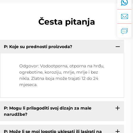
Česta pitanja
P: Koje su prednosti proizvoda?
Odgovor: Vodootporna, otporna na hrđu,
ogrebotine, koroziju, mrlje, mrlje i bez
nikla. Zlatna boja može trajati 12 do 24
mjeseca.
P: Mogu li prilagoditi svoj dizajn za male
narudžbe?
P: Može li se moj logotip uklesati ili lasirati na