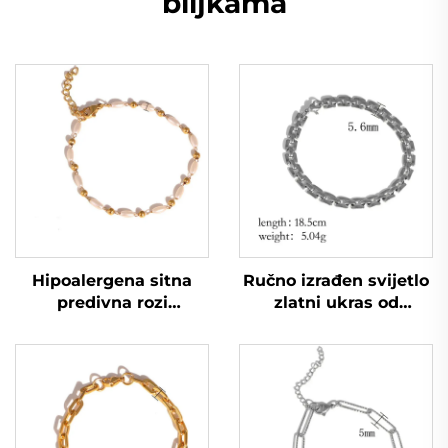
biljkama
Hipoalergena sitna
Ručno izrađen svijetlo
predivna rozi
zlatni ukras od
narukvica s zrncima
nerđajućeg čelika s
riže, lanac za kćer
biljkama