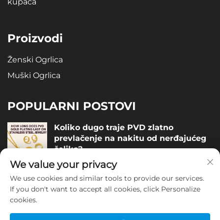
kupaca
Proizvodi
Ženski Ogrlica
Muški Ogrlica
POPULARNI POSTOVI
Koliko dugo traje PVD zlatno
prevlačenje na nakitu od nerđajućeg
čelika?
We value your privacy
December 05, 2025
We use cookies and similar tools to provide our services.
Kako procijeniti kvalitetu nakita od
If you don't want to accept all cookies, click Personalize
nerđajućeg čelika?
cookies.
December 04, 2025