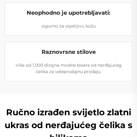
Neophodno je upotrebljavati:
sigurno za osjetljivu kožu
Raznovrsne stilove
Više od 1.000 dizajna modne bisera od nerđajućeg
čelika za veleprodajnu prodaju.
Ručno izrađen svijetlo zlatni
ukras od nerđajućeg čelika s