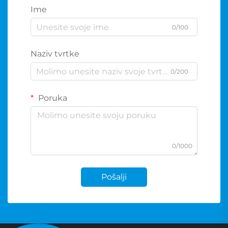
Ime
0/100
Naziv tvrtke
0/200
Poruka
0/1000
Pošalji