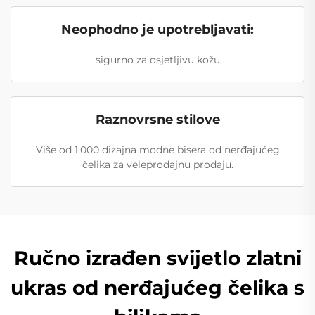
Neophodno je upotrebljavati:
sigurno za osjetljivu kožu
Raznovrsne stilove
Više od 1.000 dizajna modne bisera od nerđajućeg
čelika za veleprodajnu prodaju.
Ručno izrađen svijetlo zlatni
ukras od nerđajućeg čelika s