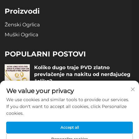
Proizvodi
Ženski Ogrlica
Muški Ogrlica
POPULARNI POSTOVI
Koliko dugo traje PVD zlatno
prevlačenje na nakitu od nerđajućeg
čelika?
We value your privacy
December 05, 2025
We use cookies and similar tools to provide our services.
Kako procijeniti kvalitetu nakita od
If you don't want to accept all cookies, click Personalize
nerđajućeg čelika?
cookies.
December 04, 2025
Accept all