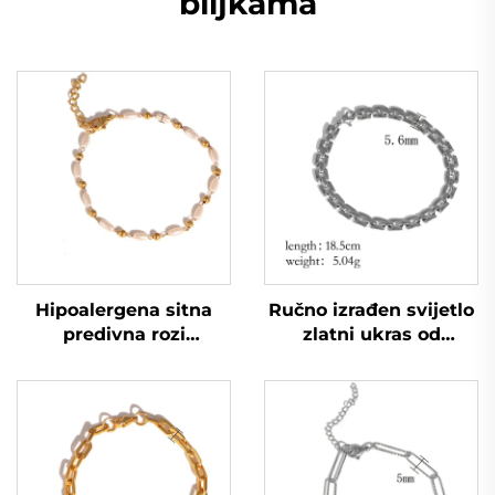
biljkama
Hipoalergena sitna
Ručno izrađen svijetlo
predivna rozi
zlatni ukras od
narukvica s zrncima
nerđajućeg čelika s
riže, lanac za kćer
biljkama