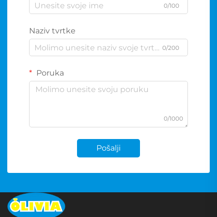
0/100
Naziv tvrtke
0/200
Poruka
0/1000
Pošalji