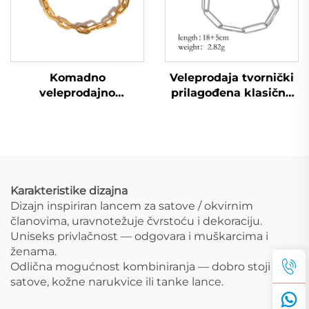
Komadno
Veleprodaja tvornički
veleprodajno
prilagođena klasična
teksturirano zlato
narukvica lanac oblika
nanošeno zavarivano
papirnate spajalice
lančani narukvica za
muškarce i žene
Karakteristike dizajna
Dizajn inspiriran lancem za satove / okvirnim
članovima, uravnotežuje čvrstoću i dekoraciju.
Uniseks privlačnost — odgovara i muškarcima i
ženama.
Odlična mogućnost kombiniranja — dobro stoji uz
satove, kožne narukvice ili tanke lance.