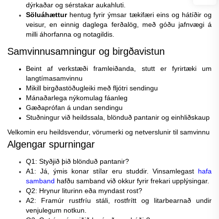
dýrkaðar og sérstakar aukahluti.
Söluáhættur
hentug fyrir ýmsar tækifæri eins og hátíðir og
veisur, en einnig daglega ferðalög, með góðu jafnvægi á
milli áhorfanna og notagildis.
Samvinnusamningur og birgðavistun
Beint af verkstæði framleiðanda, stutt er fyrirtæki um
langtímasamvinnu
Mikill birgðastöðugleiki með fljótri sendingu
Mánaðarlega nýkomulag fáanleg
Gæðaprófan á undan sendingu
Stuðningur við heildssala, blönduð pantanir og einhliðskaup
Velkomin eru heildsvendur, vörumerki og netverslunir til samvinnu
Algengar spurningar
Q1: Styðjið þið blönduð pantanir?
A1: Já, ýmis konar stílar eru studdir. Vinsamlegast
hafa
samband
hafðu samband við okkur fyrir frekari upplýsingar.
Q2: Hrynur liturinn eða myndast rost?
A2: Framúr rustfríu stáli, rostfrítt og litarbearnað undir
venjulegum notkun.