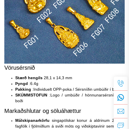
Vörusérsnið
Stærð hengils
28,1 x 14,3 mm
Þyngd
:6
.4g
Pakking
:Individuelt OPP-poka / Sérsníðin umbúðir í boði
SKÚMMSTOFUN
:Logo / umbúðir / hönnunarsérsníðing í
boði
Markaðshlutar og söluáhættur
Málskipanarkörfu
singapölskar konur á aldrinum 25–45,
fagfólk í fjölmiðlum á sviði móts og viðskiptavinir sem meta