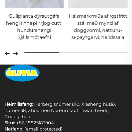
Gullplanta dýraútgáfa
Hálsmarkmiða af rostfritt
hengi í hnepi Mjög cutti
stál með mynd af
hundurshengi
döggvormi, náttúru-
Sjálfsmótaefni
sкраутgervi, heildssala
Heimilisfang:
Herbergisnúmer 810, Xiesheng húsið,
númer 38, Zhoumen Norðurbraut, Liwan hverfi,
Guangzhou
Sími:
+86-18825183904
Netfang:
[email protected]