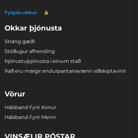
Fylgdu okkur
Okkar þjónusta
Strang gæði
Stöðugur afhending
Þjónustuþjónusta í einum stað
Það eru margir endurpantanavænir viðskiptavinir
Vörur
Hálsband Fyrir Konur
Hálsband Fyrir Menn
VINSÆLIR PÓSTAR