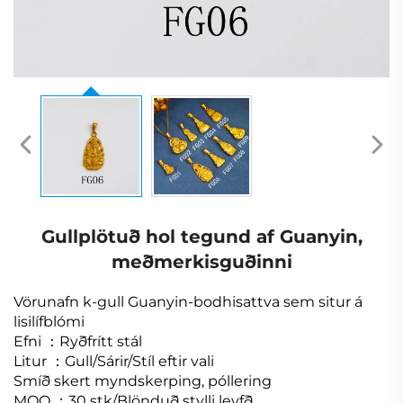
Gullplötuð hol tegund af Guanyin,
meðmerkisguðinni
Vörunafn
k-gull Guanyin-bodhisattva sem situr á
lisilífblómi
Efni
：
Ryðfrítt stál
Litur
：
Gull/Sárir/Stíl eftir vali
Smíð
skert myndskerping, póllering
MOQ
：
30 stk/Blönduð stylli leyfð