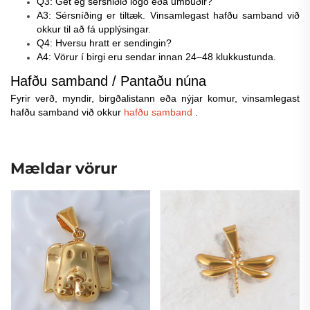
Q3: Get ég sérsniðið logó eða umbúðir?
A3: Sérsníðing er tiltæk. Vinsamlegast hafðu samband við
okkur til að fá upplýsingar.
Q4: Hversu hratt er sendingin?
A4: Vörur í birgi eru sendar innan 24–48 klukkustunda.
Hafðu samband / Pantaðu núna
Fyrir verð, myndir, birgðalistann eða nýjar komur, vinsamlegast
hafðu samband við okkur
hafðu samband
.
Mældar vörur