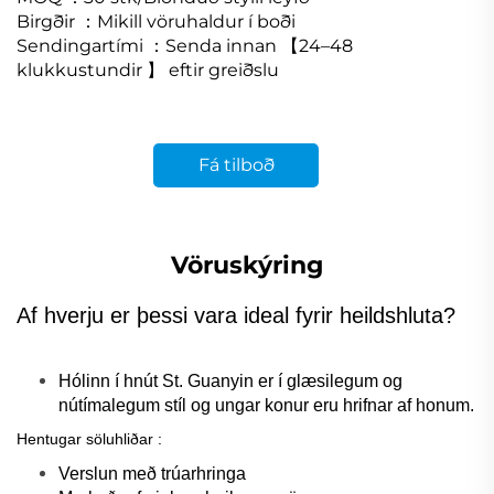
Birgðir
：
Mikill vöruhaldur í boði
Sendingartími
：
Senda innan
【
24
–
48
klukkustundir
】
eftir greiðslu
Fá tilboð
Vöruskýring
Af hverju er þessi vara ideal fyrir heildshluta?
Hólinn í hnút St. Guanyin er í glæsilegum og
nútímalegum stíl og ungar konur eru hrifnar af honum.
Hentugar söluhliðar
:
Verslun með trúarhringa