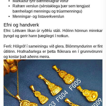
Markaður fyrir bænheilagrar vörur
Rafræn verslun (sérstaklega þær sem tengjast
bænheilagri menningu og trúarmenningu)
Menningar- og listaverkverslun
Efni og handverk
Efni: Léttvæn líkan úr ryðfríu stáli. Hólinn hönnun minnkar
þyngd og gerir hann þægilegri í notkun.
Ferli: Hólgróf í sameiningu við glera. Blómmyndurinn er fínt
útlitinn. Hrafnaðarlega er þetta flóknara en í grunnvörunni
og kostar það aðeins meira.