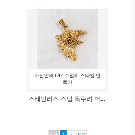
수리 펜던트 남성용 주얼리 액
세서리
자신만의 DIY 주얼리 스타일 만
들기
스테인리스 스틸 독수리 머리
펜던트 공장 도매, 날아다니는
동물 모양 장신구
이전
1
2
다음