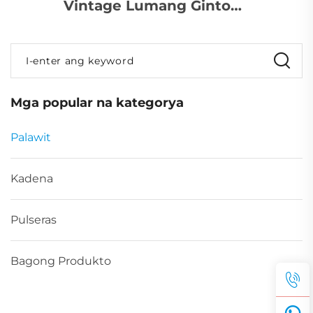
Vintage Lumang Gintong
Medalyon na Kulay Itlog
na Compass Pendant
I-enter ang keyword
para sa Kuwintas ng
Lalaki
Mga popular na kategorya
Palawit
Kadena
Pulseras
Bagong Produkto