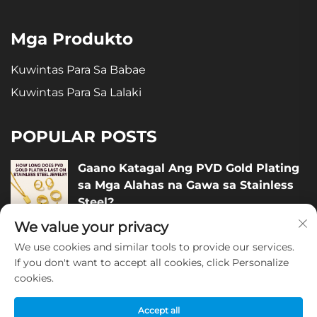
Mga Produkto
Kuwintas Para Sa Babae
Kuwintas Para Sa Lalaki
POPULAR POSTS
Gaano Katagal Ang PVD Gold Plating
sa Mga Alahas na Gawa sa Stainless
Steel?
We value your privacy
December 05, 2025
We use cookies and similar tools to provide our services.
If you don't want to accept all cookies, click Personalize
Paano Suriin ang Kalidad ng Mga
cookies.
Alahas na Gawa sa Stainless Steel?
December 04, 2025
Accept all