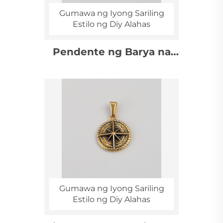
Gumawa ng Iyong Sariling
Estilo ng Diy Alahas
Pendente ng Barya na
Gawa sa Stainless Steel
na may Vintage Relief
Pattern na May Ibabayad
na Benta
Gumawa ng Iyong Sariling
Estilo ng Diy Alahas