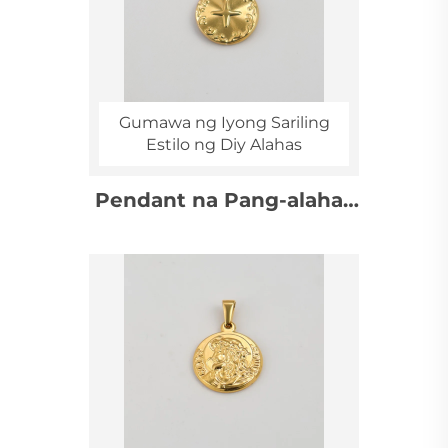
Gumawa ng Iyong Sariling
Estilo ng Diy Alahas
Pendant na Pang-alahas
na Tinitiyak ang
Paglaban sa mga Ugat at
May Kaugnayan sa
Paniniwala, May Mahusay
na Pag-uukit at May
Disenyo ng Krus