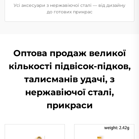
Усі аксесуари з нержавіючої сталі — від дизайну
до готових прикрас
Оптова продаж великої
кількості підвісок-підков,
талисманів удачі, з
нержавіючої сталі,
прикраси