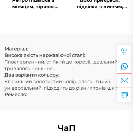
Ретро підвіска з
Бохо прикраси,
місяцем, зіркою,
підвіска з листям,
сонцем та обличчям у
PVD, нержавіюча
18-каратному золоті,
сталь, підвіска з
порожниста
перами, талісман,
прикраса з
прикраси для пляжу
природною
тематикою
Матеріал:
Висока якість нержавіючої сталі:
Гіпоалергенний, стійкий до корозії, ідеальний для
тривалого ношіння.
Два варіанти кольору:
Класичний золотистий колір, елегантний і
універсальний, підходить до різних тонів шкіри.
Ремесло:
ЧаП