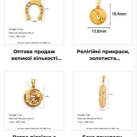
Оптова продаж
Релігійні прикраси,
великої кількості
золотиста
підвісок-підков,
позолочена підвіска з
талисманів удачі, з
молящими руками у
нержавіючої сталі,
колі, чоловіча
прикраси
брелок-підвіска