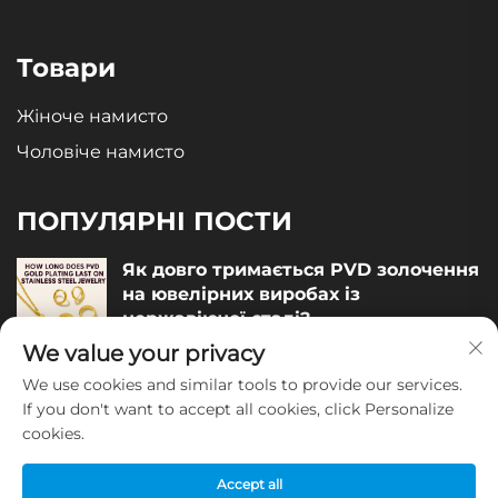
Товари
Жіноче намисто
Чоловіче намисто
ПОПУЛЯРНІ ПОСТИ
Як довго тримається PVD золочення
на ювелірних виробах із
нержавіючої сталі?
We value your privacy
December 05, 2025
We use cookies and similar tools to provide our services.
Як оцінити якість ювелірних виробів
If you don't want to accept all cookies, click Personalize
із нержавіючої сталі?
cookies.
December 04, 2025
Accept all