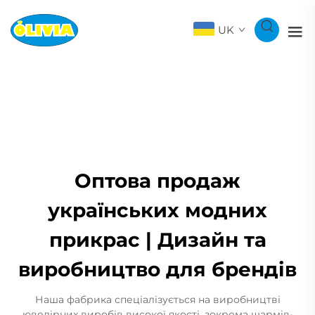
UK
Оптова продаж
українських модних
прикрас | Дизайн та
виробництво для брендів
Наша фабрика спеціалізується на виробництві
ювелірних виробів високої якості, зокрема шармів-