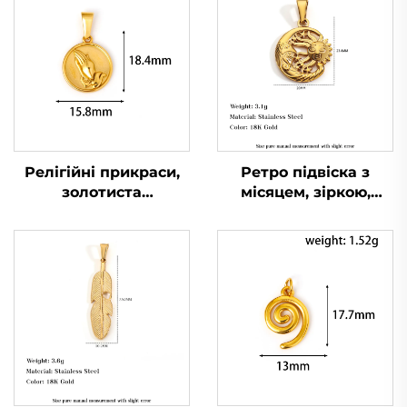
Релігійні прикраси,
Ретро підвіска з
золотиста
місяцем, зіркою,
позолочена підвіска з
сонцем та обличчям у
молящими руками у
18-каратному золоті,
колі, чоловіча
порожниста
брелок-підвіска
прикраса з
природною
тематикою