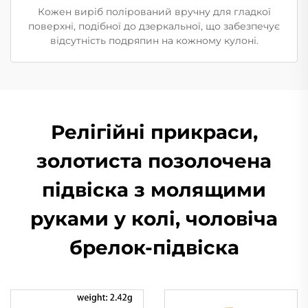
Кожен виріб полірований вручну для гладкої
поверхні, подібної до дзеркальної, що забезпечує
відсутність подряпин на кожному кулоні.
Релігійні прикраси,
золотиста позолочена
підвіска з молящими
руками у колі, чоловіча
брелок-підвіска