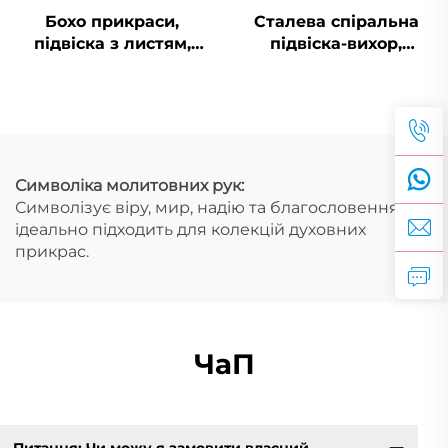
Бохо прикраси,
Сталева спіральна
підвіска з листям,
підвіска-вихор,
PVD, нержавіюча
бойомський
сталь, підвіска з
багаторівневий
перами, талісман,
ланцюжок для
прикраси для пляжу
повсякденного
використання
Символіка молитовних рук:
Символізує віру, мир, надію та благословення —
ідеально підходить для колекцій духовних
прикрас.
ЧаП
Питання: Чи можу я замовити власний