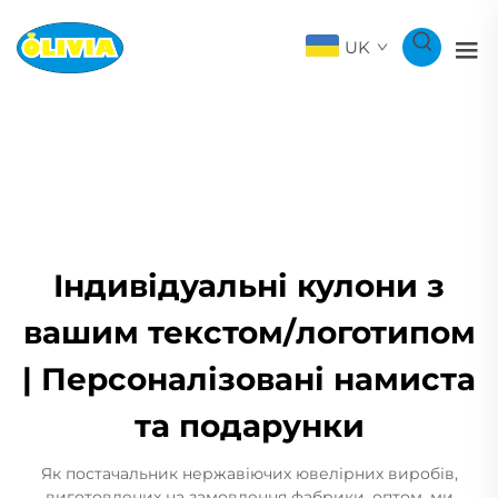
UK
Індивідуальні кулони з
вашим текстом/логотипом
| Персоналізовані намиста
та подарунки
Як постачальник нержавіючих ювелірних виробів,
виготовлених на замовлення фабрики, оптом, ми