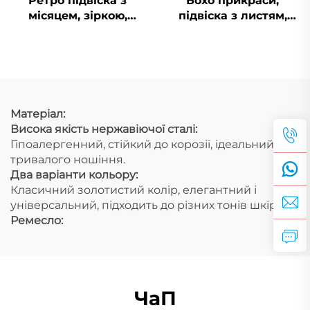
Ретро підвіска з
Бохо прикраси,
місяцем, зіркою,
підвіска з листям,
сонцем та обличчям у
PVD, нержавіюча
18-каратному золоті,
сталь, підвіска з
порожниста
перами, талісман,
прикраса з
прикраси для пляжу
природною
тематикою
Матеріал:
Висока якість нержавіючої сталі:
Гіпоалергенний, стійкий до корозії, ідеальний для
тривалого ношіння.
Два варіанти кольору:
Класичний золотистий колір, елегантний і
універсальний, підходить до різних тонів шкіри.
Ремесло:
ЧаП