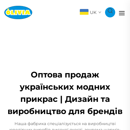
UK
Оптова продаж
українських модних
прикрас | Дизайн та
виробництво для брендів
Наша фабрика спеціалізується на виробництві
ювелірних виробів високої якості, зокрема шармів-