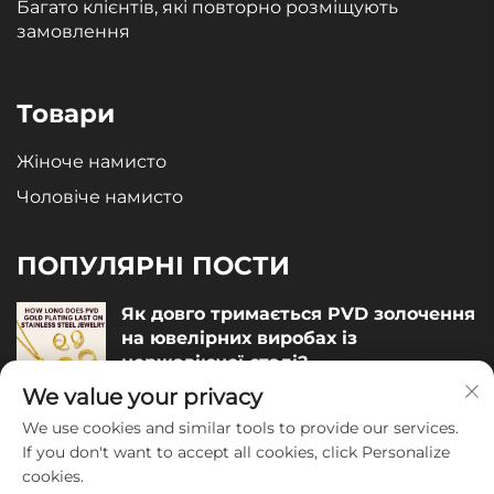
Багато клієнтів, які повторно розміщують
замовлення
Товари
Жіноче намисто
Чоловіче намисто
ПОПУЛЯРНІ ПОСТИ
Як довго тримається PVD золочення
на ювелірних виробах із
нержавіючої сталі?
We value your privacy
December 05, 2025
We use cookies and similar tools to provide our services.
Як оцінити якість ювелірних виробів
If you don't want to accept all cookies, click Personalize
із нержавіючої сталі?
cookies.