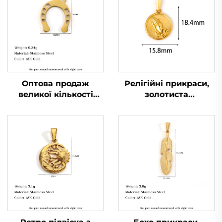
Оптова продаж
Релігійні прикраси,
великої кількості
золотиста
підвісок-підков,
позолочена підвіска з
талисманів удачі, з
молящими руками у
нержавіючої сталі,
колі, чоловіча
прикраси
брелок-підвіска