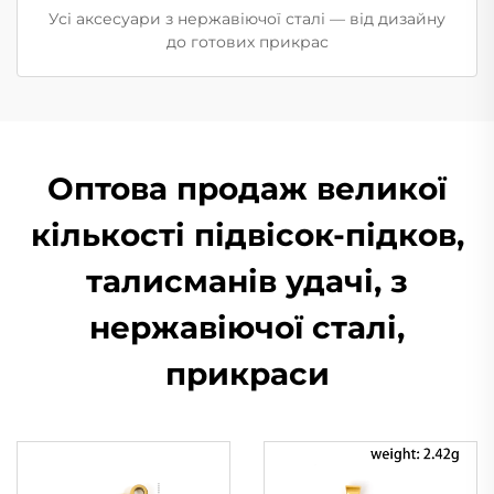
Усі аксесуари з нержавіючої сталі — від дизайну
до готових прикрас
Оптова продаж великої
кількості підвісок-підков,
талисманів удачі, з
нержавіючої сталі,
прикраси