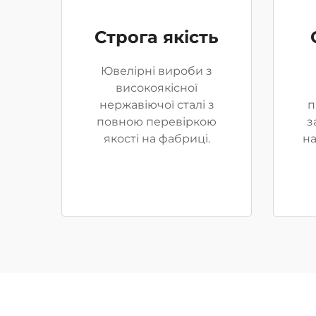
Строга якість
Ювелірні вироби з
високоякісної
нержавіючої сталі з
п
повною перевіркою
з
якості на фабриці.
н