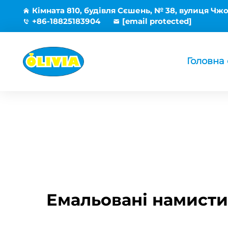
Кімната 810, будівля Сєшень, № 38, вулиця Чжо
+86-18825183904
[email protected]
Головна 
Емальовані намистин