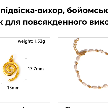
 підвіска-вихор, бойомсь
 для повсякденного вик