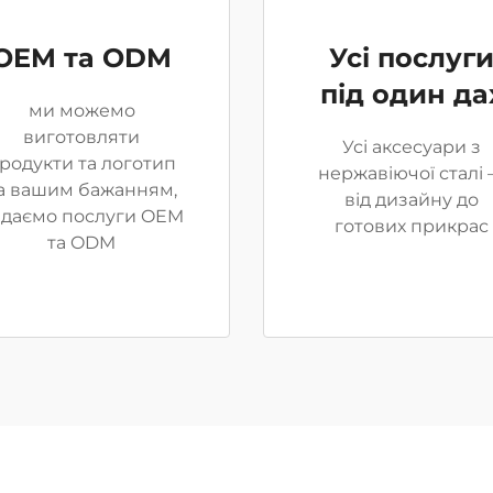
OEM та ODM
Усі послуг
під один да
ми можемо
виготовляти
Усі аксесуари з
родукти та логотип
нержавіючої сталі
а вашим бажанням,
від дизайну до
адаємо послуги OEM
готових прикрас
та ODM