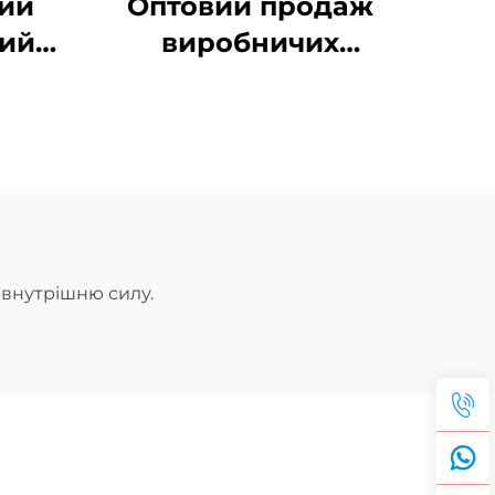
ний
Оптовий продаж
ий
виробничих
класичних
сове
браслетів із
ланцюжка у формі
скріпки на
ля
замовлення
а внутрішню силу.