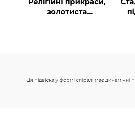
Релігійні прикраси,
Ста
золотиста
п
позолочена підвіска
з молящими руками
б
у колі, чоловіча
л
брелок-підвіска
п
в
Ця підвіска у формі спіралі має динамічні 