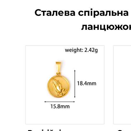
Сталева спіральна
ланцюжок