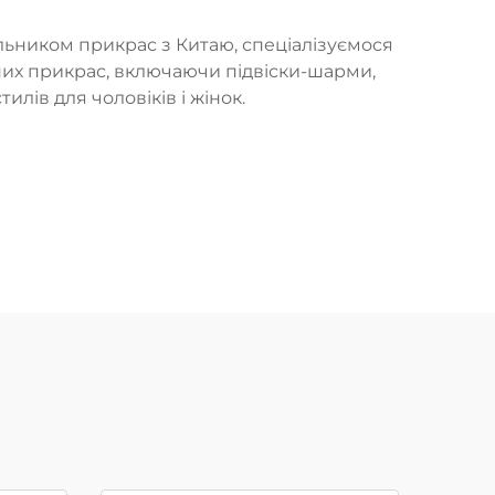
льником прикрас з Китаю, спеціалізуємося
сних прикрас, включаючи підвіски-шарми,
илів для чоловіків і жінок.