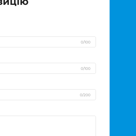
зицію
0/100
0/100
0/200