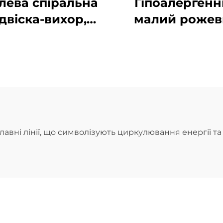
лева спіральна
Гіпоалерген
ідвіска-вихор,
малий рожев
бойомський
браслет із
агаторівневий
ланцюжка «ри
анцюжок для
зернятко»,
овсякденного
ідеальний
икористання
подарунок д
дочки
плавні лінії, що символізують циркулювання енергії т