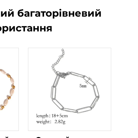
кий багаторівневий
ористання