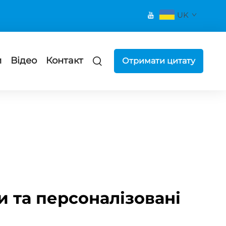
UK
и
Відео
Контакт
Отримати цитату
и та персоналізовані