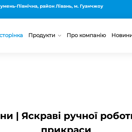
умень-Північна, район Лівань, м. Гуанчжоу
сторінка
Продукти
Про компанію
Новин
и | Яскраві ручної робот
прикраси