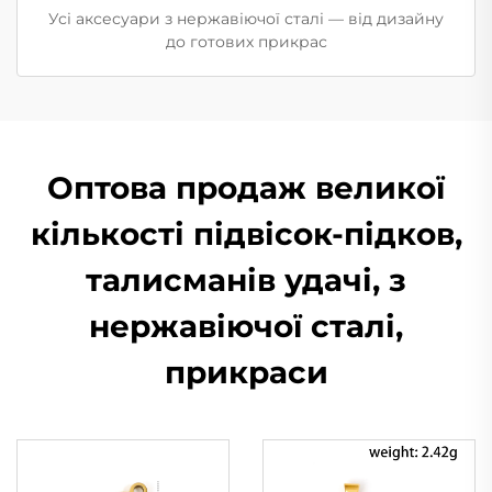
Усі аксесуари з нержавіючої сталі — від дизайну
до готових прикрас
Оптова продаж великої
кількості підвісок-підков,
талисманів удачі, з
нержавіючої сталі,
прикраси