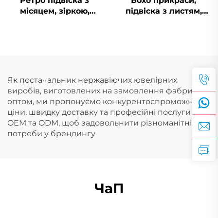
Ретро підвіска з
Бохо прикраси,
місяцем, зіркою,
підвіска з листям,
сонцем та обличчям у
PVD, нержавіюча
18-каратному золоті,
сталь, підвіска з
порожниста
перами, талісман,
прикраса з
прикраси для пляжу
природною
тематикою
Як постачальник нержавіючих ювелірних
виробів, виготовлених на замовлення фабрики,
оптом, ми пропонуємо конкурентоспроможні
ціни, швидку доставку та професійні послуги
OEM та ODM, щоб задовольнити різноманітні
потреби у брендингу
ЧаП