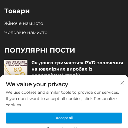
Товари
Жіноче намисто
Чоловіче намисто
ПОПУЛЯРНІ ПОСТИ
Як довго тримається PVD золочення
на ювелірних виробах із
нержавіючої сталі?
We value your privacy
December 05, 2025
We use cookies and similar tools to provide our services.
Як оцінити якість ювелірних виробів
If you don't want to accept all cookies, click Personalize
із нержавіючої сталі?
cookies.
December 04, 2025
Accept all