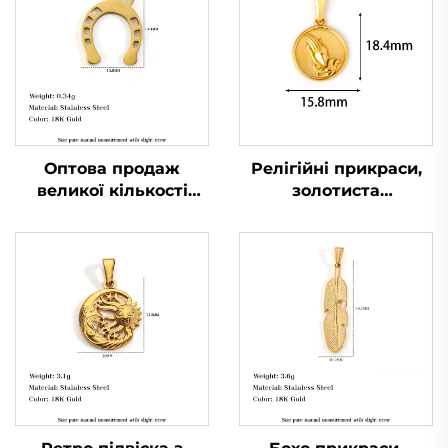
Оптова продаж
Релігійні прикраси,
великої кількості
золотиста
підвісок-підков,
позолочена підвіска з
талисманів удачі, з
молящими руками у
нержавіючої сталі,
колі, чоловіча
прикраси
брелок-підвіска