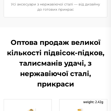
Усі аксесуари з нержавіючої сталі — від дизайну
до готових прикрас
Оптова продаж великої
кількості підвісок-підков,
талисманів удачі, з
нержавіючої сталі,
прикраси