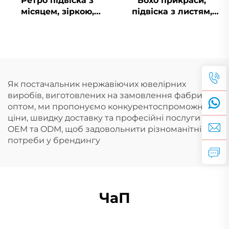
Ретро підвіска з
Бохо прикраси,
місяцем, зіркою,
підвіска з листям,
сонцем та обличчям у
PVD, нержавіюча
18-каратному золоті,
сталь, підвіска з
порожниста
перами, талісман,
прикраса з
прикраси для пляжу
природною
тематикою
Як постачальник нержавіючих ювелірних
виробів, виготовлених на замовлення фабрики,
оптом, ми пропонуємо конкурентоспроможні
ціни, швидку доставку та професійні послуги
OEM та ODM, щоб задовольнити різноманітні
потреби у брендингу
ЧаП