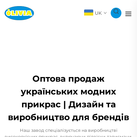
UK
Оптова продаж
українських модних
прикрас | Дизайн та
виробництво для брендів
Наш завод спеціалізується на виробництві
високоякісних прикрас, включаючи підвіски-талисмани,