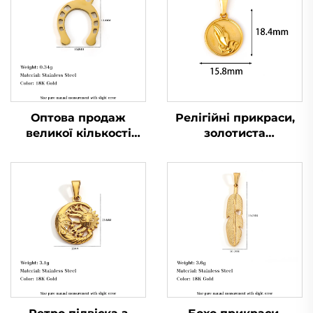
Оптова продаж
Релігійні прикраси,
великої кількості
золотиста
підвісок-підков,
позолочена підвіска з
талисманів удачі, з
молящими руками у
нержавіючої сталі,
колі, чоловіча
прикраси
брелок-підвіска