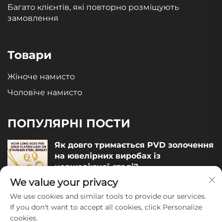
Багато клієнтів, які повторно розміщують
замовлення
Товари
Жіноче намисто
Чоловіче намисто
ПОПУЛЯРНІ ПОСТИ
Як довго тримається PVD золочення
на ювелірних виробах із
нержавіючої сталі?
We value your privacy
December 05, 2025
We use cookies and similar tools to provide our services.
Як оцінити якість ювелірних виробів
If you don't want to accept all cookies, click Personalize
із нержавіючої сталі?
cookies.