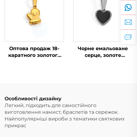
в’язаних рукавичок,
зимові прикраси
Оптова продаж 18-
Чорне емальоване
каратного золотого
серце, золоте
різдвяного
покриття, підвіска,
ланцюжка, жіноче
саморобне модне
намисто, підвіска у
жіноче намисто,
вигляді солодких
прикраси, аксесуари
в’язаних рукавичок,
зимові прикраси
Особливості дизайну
Легкий, підходить для самостійного
виготовлення намист, браслетів та сережок.
Найпопулярніші вироби з тематики святкових
прикрас