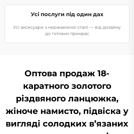
Усі послуги під один дах
Усі аксесуари з нержавіючої сталі — від дизайну
до готових прикрас
Оптова продаж 18-
каратного золотого
різдвяного ланцюжка,
жіноче намисто, підвіска у
вигляді солодких в’язаних