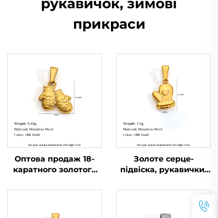
рукавичок, зимові
прикраси
Оптова продаж 18-
Золоте серце-
каратного золотого
підвіска, рукавички-
різдвяного
шарм, комплект для
ланцюжка, жіноче
самостійного
намисто, підвіска у
виготовлення
вигляді солодких
прикрас, виробник