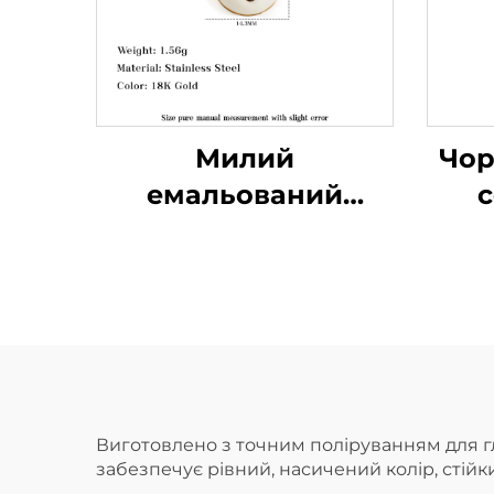
Милий
Чор
емальований
с
нержавіючий
пок
стальний намисто,
са
підвіска з Дідом
жі
Морозом, ідеальний
новорічний
подарунок, святкові
прикраси, опт
Виготовлено з точним поліруванням для гл
забезпечує рівний, насичений колір, стій