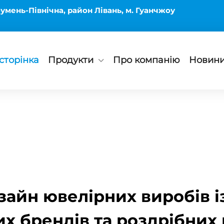
умень-Північна, район Лівань, м. Гуанчжоу
сторінка
Продукти
Про компанію
Новин
зайн ювелірних виробів із
х брендів та роздрібних