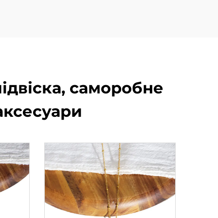
ідвіска, саморобне
аксесуари