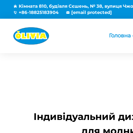
Кімната 810, будівля Сєшень, № 38, вулиця Чжо
+86-18825183904
[email protected]
Головна 
Індивідуальний ди
для модни