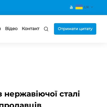
UK
и
Відео
Контакт
Отримати цитату
 нержавіючої сталі
 продавців