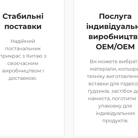
Стабильні
Послуга
поставки
індивідуаль
виробництв
Надійний
OEM/OEM
постачальник
прикрас з Китаю з
Ви можете вибрат
своєчасним
матеріали, кольори
виробництвом і
техніку виготовлен
доставкою.
вставки для підвісо
ґудзиків, застібок д
намиста, логотипи 
упаковку для
індивідуальних
продуктів.