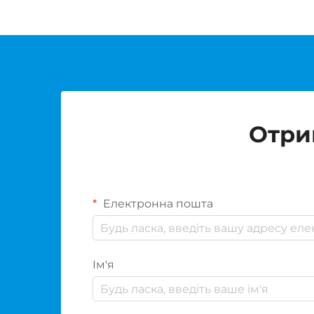
Отри
Електронна пошта
Ім'я