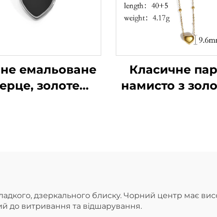
не емальоване
Класичне па
ерце, золоте
намисто з зол
риття, підвіска,
серцем у фор
моробне модне
кохання за ці
ноче намисто,
від виробни
прикраси,
аксесуари
адкого, дзеркального блиску. Чорний центр має вис
кий до витривання та відшарування.