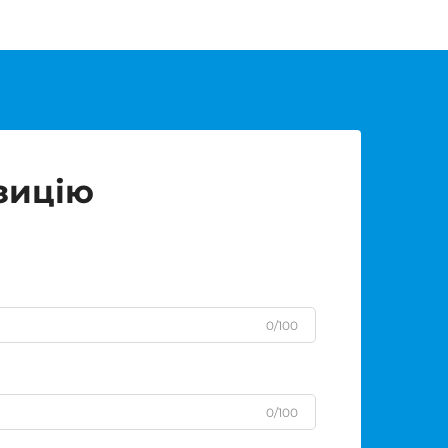
зицію
0/100
0/100