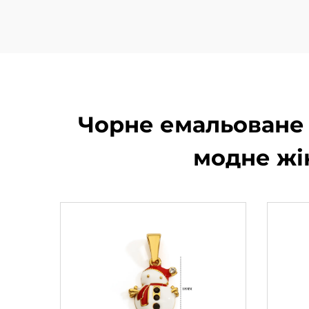
Чорне емальоване 
модне жі