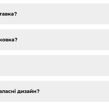
тавка?
ковка?
власні дизайн?