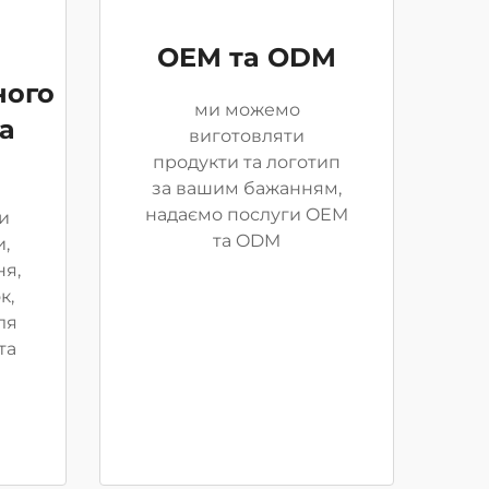
OEM та ODM
ного
ми можемо
а
виготовляти
продукти та логотип
за вашим бажанням,
надаємо послуги OEM
и
та ODM
,
ня,
к,
ля
та