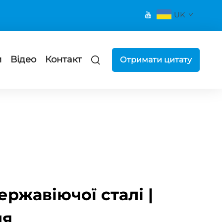
UK
и
Відео
Контакт
Отримати цитату
ржавіючої сталі |
ня