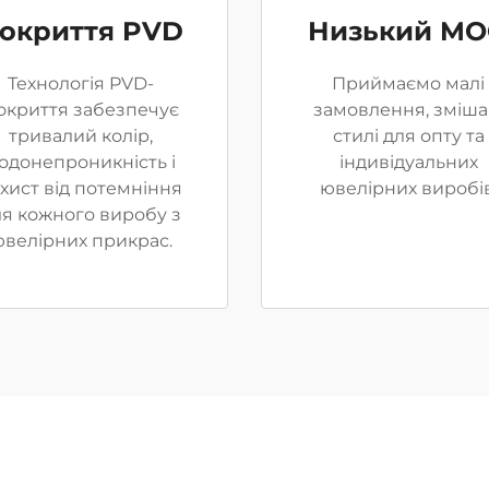
окриття PVD
Низький M
Технологія PVD-
Приймаємо малі
окриття забезпечує
замовлення, зміша
тривалий колір,
стилі для опту та
одонепроникність і
індивідуальних
хист від потемніння
ювелірних виробів
ля кожного виробу з
велірних прикрас.