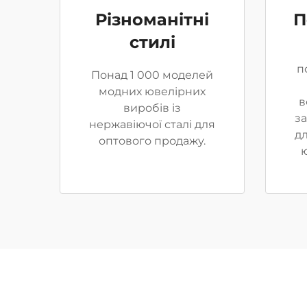
Різноманітні
П
стилі
п
Понад 1 000 моделей
модних ювелірних
в
виробів із
за
нержавіючої сталі для
д
оптового продажу.
ю