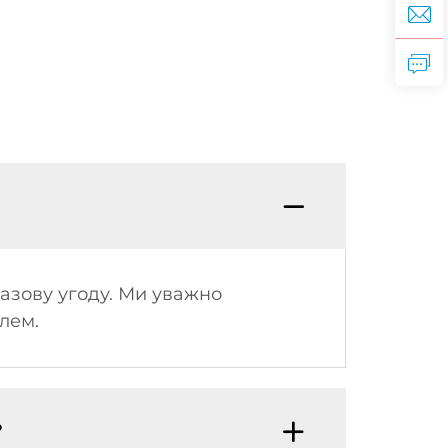
разову угоду. Ми уважно
лем.
?