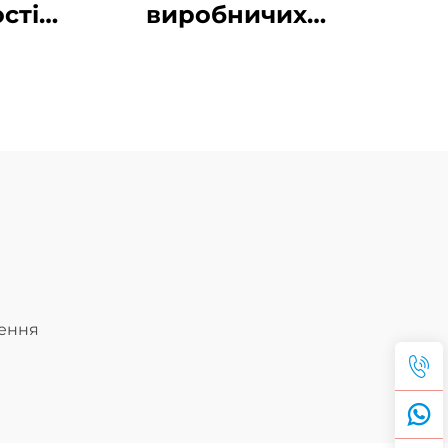
сті
виробничих
стих
класичних
браслетів із
х
ланцюжка у формі
ля
скріпки на
інок
замовлення
лення