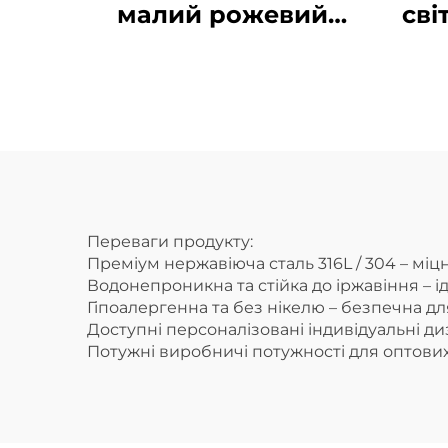
малий рожевий
сві
браслет із
ланцюжка «рисове
зернятко»,
ста
ідеальний
л
подарунок для
дочки
Переваги продукту:
Преміум нержавіюча сталь 316L / 304 – міцн
Водонепроникна та стійка до іржавіння – 
Гіпоалергенна та без нікелю – безпечна дл
Доступні персоналізовані індивідуальні д
Потужні виробничі потужності для оптових