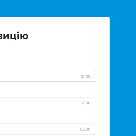
зицію
0/100
0/100
0/200