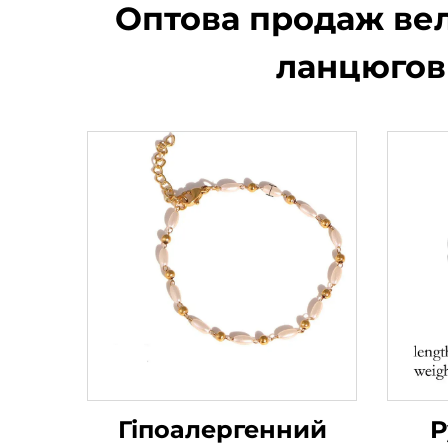
Оптова продаж вел
ланцюгови
Гіпоалергенний
Р