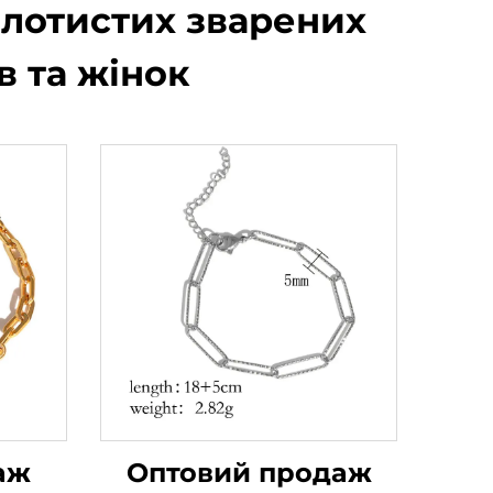
олотистих зварених
в та жінок
аж
Оптовий продаж