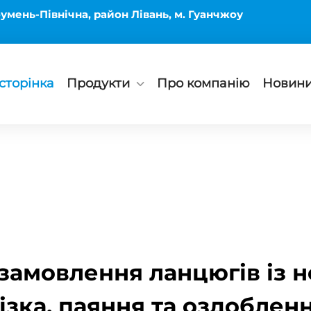
умень-Північна, район Лівань, м. Гуанчжоу
сторінка
Продукти
Про компанію
Новин
замовлення ланцюгів із не
ізка, паяння та оздоблен