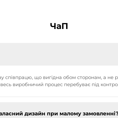
ЧаП
?
у співпрацю, що вигідна обом сторонам, а не 
 весь виробничий процес перебуває під контро
 власний дизайн при малому замовленні