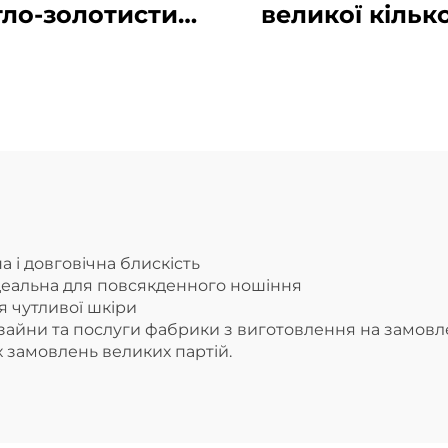
тло-золотистий
великої кілько
позолочений
матових золоти
нержавіючий
зварених
левий браслет-
ланцюгови
анцюжок для
браслетів д
годинника
чоловіків та ж
а і довговічна блискість
ідеальна для повсякденного ношіння
я чутливої шкіри
изайни та послуги фабрики з виготовлення на замов
 замовлень великих партій.