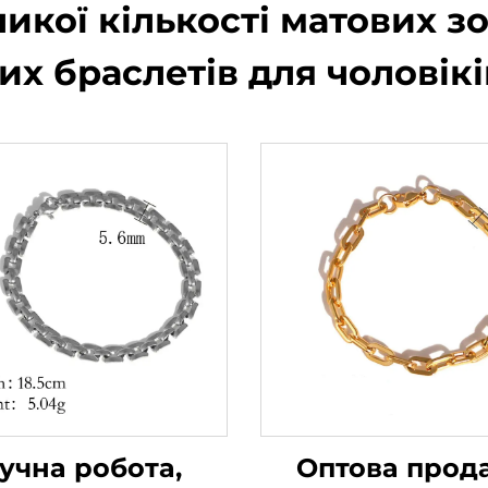
икої кількості матових з
х браслетів для чоловікі
учна робота,
Оптова прод