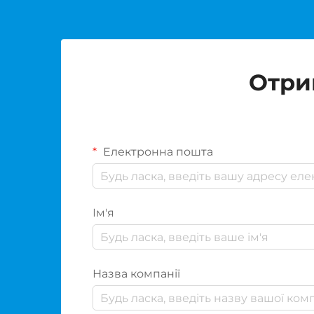
Отри
Електронна пошта
Ім'я
Назва компанії