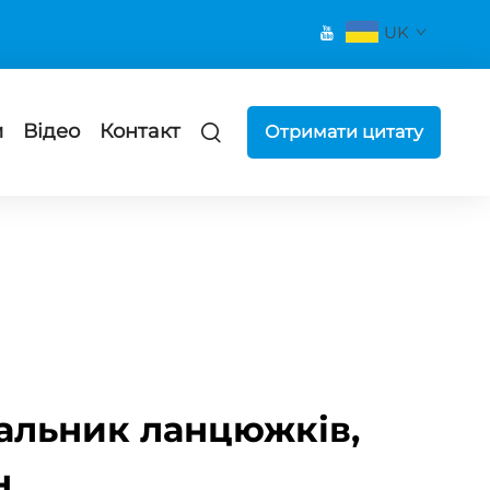
UK
и
Відео
Контакт
Отримати цитату
чальник ланцюжків,
н