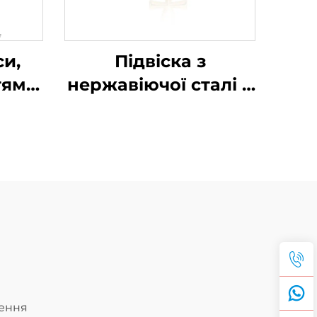
и,
Підвіска з
тям,
нержавіючої сталі у
юча
формі анкха,
а з
єгипетське життя,
ман,
підвісний золотий
ля
шарм у стилі хіп-хоп
лення