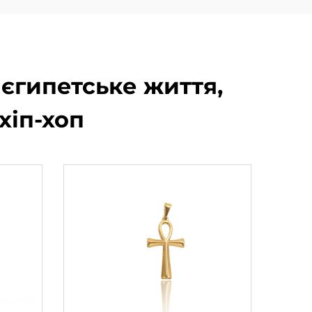
 єгипетське життя,
хіп-хоп