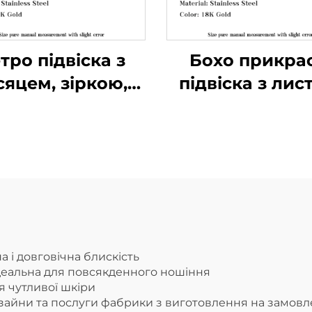
тро підвіска з
Бохо прикрас
сяцем, зіркою,
підвіска з лис
сонцем та
PVD, нержаві
бличчям у 18-
сталь, підвіск
атному золоті,
перами, таліс
порожниста
прикраси д
прикраса з
пляжу
природною
тематикою
а і довговічна блискість
ідеальна для повсякденного ношіння
я чутливої шкіри
изайни та послуги фабрики з виготовлення на замов