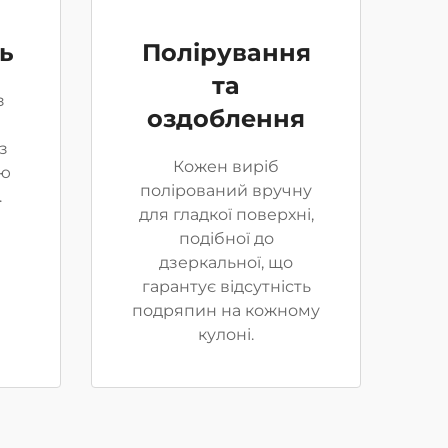
ть
Полірування
та
з
оздоблення
з
Кожен виріб
ою
полірований вручну
.
для гладкої поверхні,
подібної до
дзеркальної, що
гарантує відсутність
подряпин на кожному
кулоні.