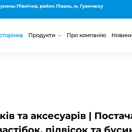
умень-Північна, район Лівань, м. Гуанчжоу
сторінка
Продукти
Про компанію
Новин
ів та аксесуарів | Поста
застібок, підвісок та буси