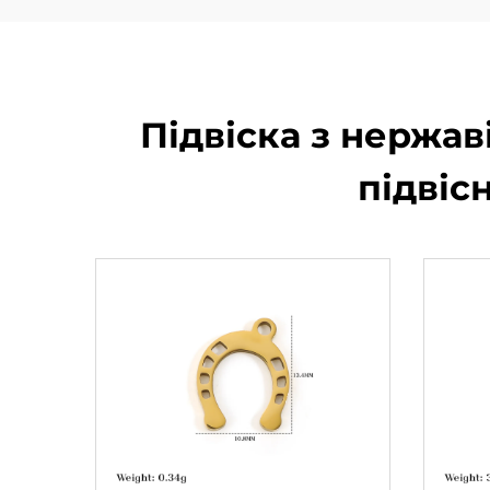
Підвіска з нержав
підвіс