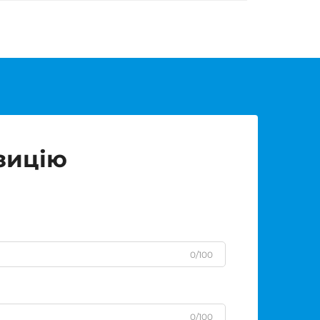
зицію
0/100
0/100