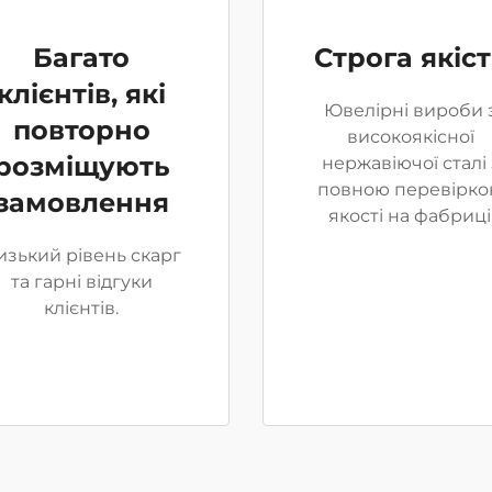
Багато
Строга якіс
клієнтів, які
Ювелірні вироби 
повторно
високоякісної
розміщують
нержавіючої сталі 
повною перевірк
замовлення
якості на фабриці
изький рівень скарг
та гарні відгуки
клієнтів.