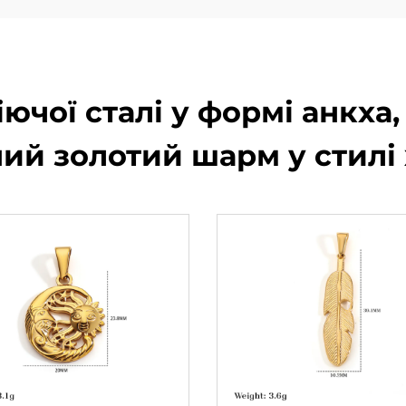
іючої сталі у формі анкха,
ний золотий шарм у стилі 