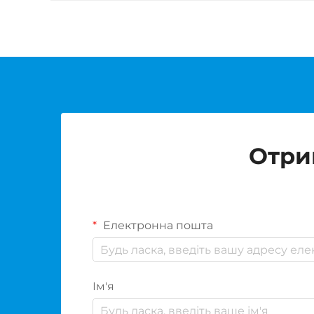
Отри
Електронна пошта
Ім'я