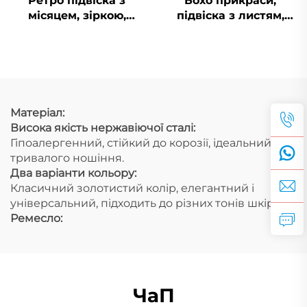
Ретро підвіска з
Бохо прикраси,
місяцем, зіркою,
підвіска з листям,
сонцем та обличчям у
PVD, нержавіюча
18-каратному золоті,
сталь, підвіска з
порожниста
перами, талісман,
прикраса з
прикраси для пляжу
природною
тематикою
Матеріал:
Висока якість нержавіючої сталі:
Гіпоалергенний, стійкий до корозії, ідеальний для
тривалого ношіння.
Два варіанти кольору:
Класичний золотистий колір, елегантний і
універсальний, підходить до різних тонів шкіри.
Ремесло:
ЧаП