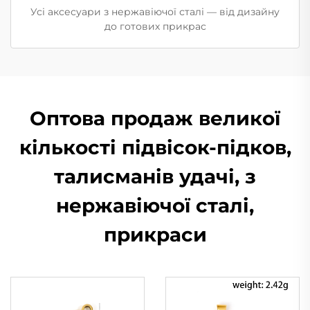
Усі аксесуари з нержавіючої сталі — від дизайну
до готових прикрас
Оптова продаж великої
кількості підвісок-підков,
талисманів удачі, з
нержавіючої сталі,
прикраси