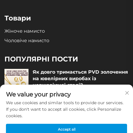
Товари
Жіноче намисто
Чоловіче намисто
ПОПУЛЯРНІ ПОСТИ
Як довго тримається PVD золочення
на ювелірних виробах із
нержавіючої сталі?
We value your privacy
December 05, 2025
We use cookies and similar tools to provide our services.
Як оцінити якість ювелірних виробів
If you don't want to accept all cookies, click Personalize
із нержавіючої сталі?
cookies.
December 04, 2025
Accept all