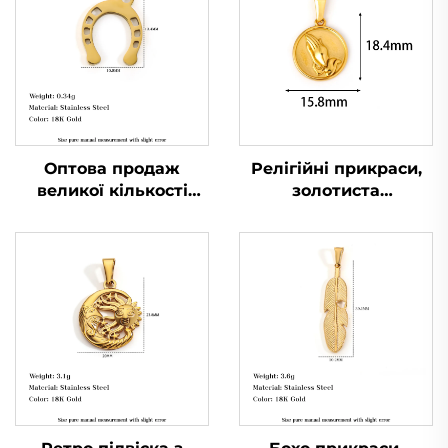
Оптова продаж
Релігійні прикраси,
великої кількості
золотиста
підвісок-підков,
позолочена підвіска з
талисманів удачі, з
молящими руками у
нержавіючої сталі,
колі, чоловіча
прикраси
брелок-підвіска