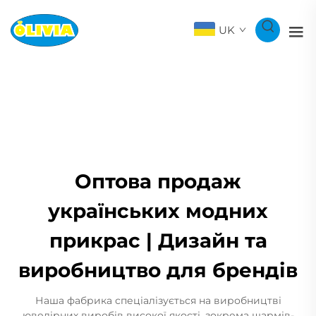
UK
Оптова продаж
українських модних
прикрас | Дизайн та
виробництво для брендів
Наша фабрика спеціалізується на виробництві
ювелірних виробів високої якості, зокрема шармів-