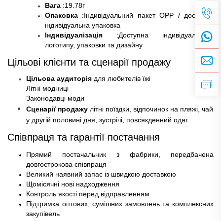
Вага
:19.78
г
Опаковка
:Індивідуальний пакет OPP / доступна
індивідуальна упаковка
Індивідуалізація
:Доступна індивідуалізація
логотипу, упаковки та дизайну
Цільові клієнти та сценарії продажу
Цільова аудиторія
для любителів їжі
Літні модниці
Законодавці моди
Сценарії продажу
літні поїздки, відпочинок на пляжі, чай
у другій половині дня, зустрічі, повсякденний одяг.
Співпраця та гарантії постачання
Прямий постачальник з фабрики, передбачена
довгострокова співпраця
Великий наявний запас із швидкою доставкою
Щомісячні нові надходження
Контроль якості перед відправленням
Підтримка оптових, сумішних замовлень та комплексних
закупівель