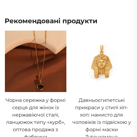
Рекомендовані продукти
Чорна сережка у формі
Давньоєгипетські
серця для жінок із
прикраси у стилі хіп-
нержавіючої сталі,
хоп: намисто для
ланцюжок типу «курб»,
чоловіків із підвіскою у
оптова продажа з
формі маски
фабрики
Тутанхамона