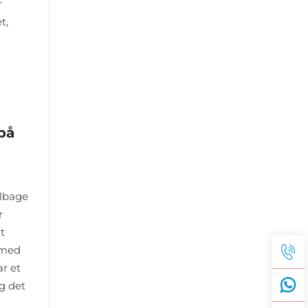
r
t,
på
ilbage
r
t
 med
r et
Og det