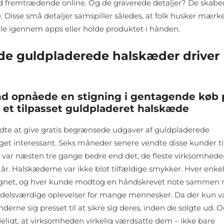
ed fremtrædende online. Og de graverede detaljer? De skabe
. Disse små detaljer samspiller således, at folk husker mærke
lle igennem apps eller holde produktet i hånden.
ede guldpladerede halskæder driver
d opnåede en stigning i gentagende køb 
et tilpasset guldpladeret halskæde
ndte at give gratis begrænsede udgaver af guldpladerede
get interessant. Seks måneder senere vendte disse kunder t
et var næsten tre gange bedre end det, de fleste virksomhede
år. Halskæderne var ikke blot tilfældige smykker. Hver enkel
signet, og hver kunde modtog en håndskrevet note sammen
indelsværdige oplevelser for mange mennesker. Da der kun va
derne sig presset til at sikre sig deres, inden de solgte ud. 
deligt, at virksomheden virkelig værdsatte dem – ikke bare