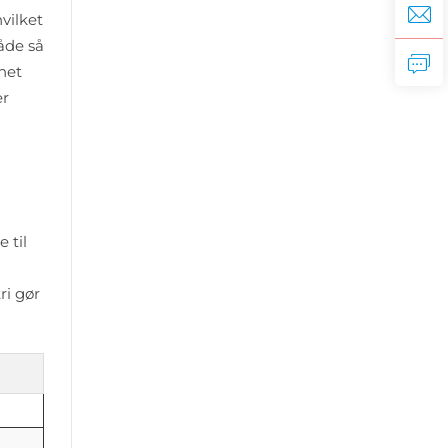
vilket
åde så
net
er
 til
ri gør