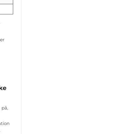
r
er
ke
 på,
ation
-