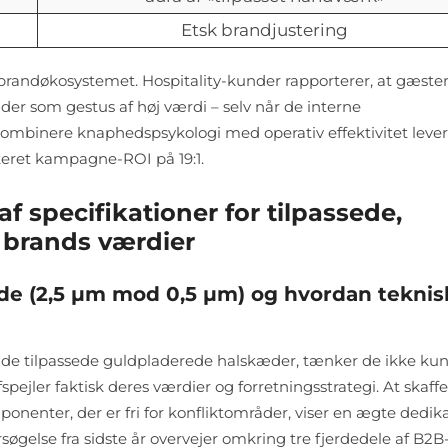
Etsk brandjustering
brandøkosystemet. Hospitality-kunder rapporterer, at gæste
der som gestus af høj værdi – selv når de interne
kombinere knaphedspsykologi med operativ effektivitet lever
eret kampagne-ROI på 19:1.
af specifikationer for tilpassede,
 brands værdier
bde (2,5 μm mod 0,5 μm) og hvordan teknis
nde tilpassede guldpladerede halskæder, tænker de ikke kun
pejler faktisk deres værdier og forretningsstrategi. At skaffe
onenter, der er fri for konfliktområder, viser en ægte dedik
øgelse fra sidste år overvejer omkring tre fjerdedele af B2B