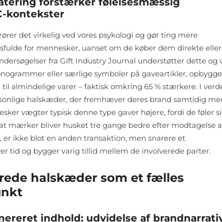
latering forstærker følelsesmæssig
TC-kontekster
rører det virkelig ved vores psykologi og gør ting mere
fulde for mennesker, uanset om de køber dem direkte eller
rsøgelser fra Gift Industry Journal understøtter dette og v
monogrammer eller særlige symboler på gaveartikler, opbygge
til almindelige varer – faktisk omkring 65 % stærkere. I verd
rsonlige halskæder, der fremhæver deres brand samtidig med
sker vægter typisk denne type gaver højere, fordi de føler s
, at mærker bliver husket tre gange bedre efter modtagelse a
 er ikke blot en anden transaktion, men snarere et
er tid og bygger varig tillid mellem de involverede parter.
rede halskæder som et fælles
unkt
nereret indhold: udvidelse af brandnarrati