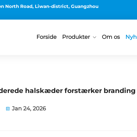
en North Road, Liwan-district, Guangzhou
Forside
Produkter
Om os
Nyh
aderede halskæder forstærker branding
Jan 24, 2026