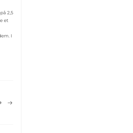
på 2,5
e et
dem. I
e