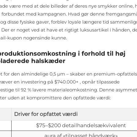
ade være med at dele billeder af deres nye smykker online, h
læg forbundet med kampagnen. Hvad gør denne fremgangsm
og disse fysiske gaver, forblev loyale længere tid sammenlig
r er noget ved at have et rigtigt luksusartikel i hånden, d
mail-kupon nogensinde kunne.
produktionsomkostning i forhold til høj
dpladerede halskæder
det for den almindelige 0,5 μm – skaber en premium-opfattelse
kræver en investering på $740.000+ , opnår tilpassede
stige til 92 % lavere materialeomkostning. Denne asymmet
kter uden at kompromittere den opfattede værdi:
Driver for opfattet værdi
$75–$200 detailhandelsækvivalent
aura af «tilpasset håndværk»