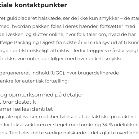
ociale kontaktpunkter
t guldpladeret halskæde, ser de ikke kun smykker – de sta
 med, hvordan pakken føles i deres hænder, fortsætter med
 i æsken, og slutter online, hvor folk taler om, hvad de har
ølge Packaging Digest fra sidste år vil cirka syv ud af ti kun
gen er tilstrækkeligt attraktiv. Derfor lægger vi så stor vægt
å håndskrevne noter, der følger med hver enkelt smykke.
ugergenereret indhold (UGC), hvor brugerdefinerede
nkre for autentisk fortælling:
 og opmærksomhed på detaljer
t brandestetik
r fælles identitet
itale oplevelser matcher følelsen af de faktiske produkter i
den for luksussektoren er steget med omkring 34 % udelukke
s. Tag f.eks. dette særlige halskæde – dets glatte overflade