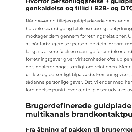
Hvorfor personliggørelse + guldp
genkaldelse og tillid i B2B- og D
Når gravering tilføjes guldpladerede genstande, 
huskelsesværdige og følelsesmæssigt betydnings
modtager dem gennem forretningsrelationer. Unde
at når forbrugere ser personlige detaljer som 
langt stærkere følelsesmæssige forbindelser end 
forretningsgaver giver virksomheder ofte ud pe
de signalerer noget særligt om relationen. Menne
unikke og personligt tilpassede. Forskning viser
sådanne personlige gaver. Det, vi ender med her,
forbindelsespunkt, hvor ægte følelser udvikles ov
Brugerdefinerede guldplade
multikanals brandkontaktp
Fra åbning af pakken til brugerge