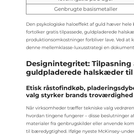
Genbrugte basismetaller
Den psykologiske haloeffekt af guld hæver hele 
fortolker gratis tilpassede, guldpladerede halskæ
produktionsomkostninger forbliver lave. Ved at 
denne mellemklasse-luxusstrategi en dokument
Designintegritet: Tilpasning 
guldpladerede halskæder til
Etisk råstofindkøb, pladeringsdy
valg styrker brands troværdighed
Når virksomheder træffer tekniske valg vedrøre
hvordan tingene fungerer – disse beslutninger afs
materialer fra genbrugskilder eller anvende komp
til bæredygtighed. Ifølge nyeste McKinsey-unders