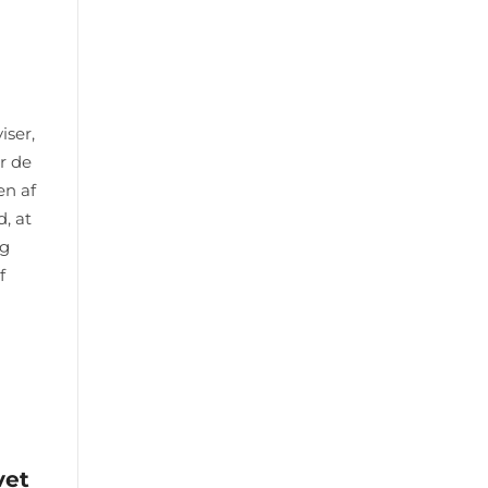
iser,
r de
en af
, at
ig
f
vet