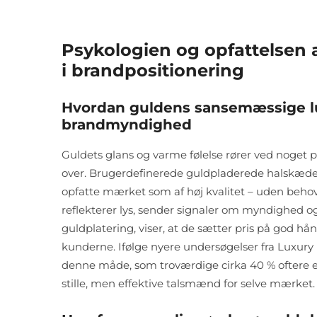
Psykologien og opfattelsen 
i brandpositionering
Hvordan guldens sansemæssige l
brandmyndighed
Guldets glans og varme følelse rører ved noget p
over. Brugerdefinerede guldpladerede halskæder f
opfatte mærket som af høj kvalitet – uden behov
reflekterer lys, sender signaler om myndighed o
guldplatering, viser, at de sætter pris på god hå
kunderne. Ifølge nyere undersøgelser fra Luxury 
denne måde, som troværdige cirka 40 % oftere end 
stille, men effektive talsmænd for selve mærket.