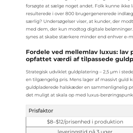
forsøgte at sælge noget andet. Folk kunne ikke l
resulterede i over 800 brugergenererede ind
særlig? Undersøgelser viser, at kunder, der modt
med dem, der kun modtog digitale belønninger. De
synes at skabe stærkere minder end enhver e-
Fordele ved mellemlav luxus: lav 
opfattet værdi af tilpassede gul
Strategisk udviklet guldplatering – 2,5 μm i ste
en tilgængelig pris. Mens lager af massivt guld 
guldpladerede halskæder en sammenlignelig pre
det muligt at skala op med luxus-berøringspun
Prisfaktor
$8–$12/prisenhed i produktion
leveringstid på 3 uger