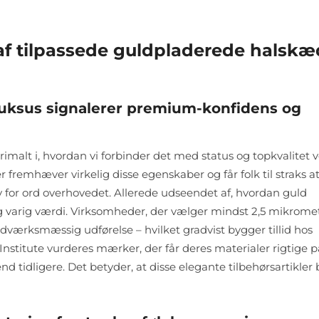
af tilpassede guldpladerede halskæ
uksus signalerer premium-konfidens og
rimalt i, hvordan vi forbinder det med status og topkvalitet 
remhæver virkelig disse egenskaber og får folk til straks a
 for ord overhovedet. Allerede udseendet af, hvordan guld
g varig værdi. Virksomheder, der vælger mindst 2,5 mikrome
ndværksmæssig udførelse – hvilket gradvist bygger tillid hos
Institute vurderes mærker, der får deres materialer rigtige p
tidligere. Det betyder, at disse elegante tilbehørsartikler b