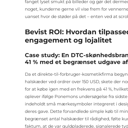
fanget lyset smukt på billeder og gør det derm
noget, kunderne gerne vil vise frem for vennerne
uanset hvor de støder på det – enten ved at scro
Bevist ROI: Hvordan tilpass
engagement og lojalitet
Case study: En DTC-skønhedsbran
41 % med et begrænset udgave af 
Da et direkte-til-forbruger-kosmetikfirma begy
halskæder ved ordrer over 150 USD, skete der no
for at købe igen med en frekvens på 41 %, hvilk
oplever ifølge Ponemons undersøgelse fra sidste 
indeholdt små mærkesymboler integreret i de
deres gave. Dette forvandlede simple køb til m
begrænset antal halskæder til rådighed, følte kun
faktum, at de var guldpladerede, signalerede ty