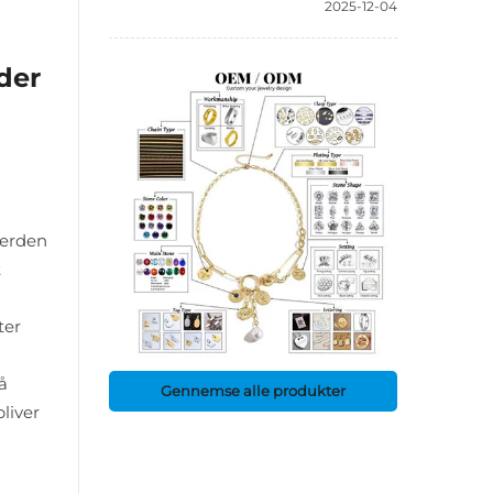
2025-12-04
der
verden
t
ter
å
Gennemse alle produkter
liver