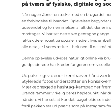
på tværs af fysiske, digitale og s
Når nogen åbner en æske med en brugerdefinere
en forbindelse til brandet. Oplevelsen begynder
udseendet og fornemmelsen af alt det, der er inde
modtaget. Vi har set dette ske gentagne gange. If
faktisk dele noget på sociale medier, hvis emballa
alle detaljer i vores æsker – helt ned til de sm
Denne oplevelse udvides naturligt online via br
guldpladerede halskæder fungerer som visuelle a
Udpakningsvideoer fremhæver håndværk
Stylerede fotos understøtter en konsekven
Mærkeprægede hashtag-kampagner fremme
Brands rammer virkelig deres højdepunkt, når dig
hånden. Vi har set, at kundetilbageholdelse in
fordi pakken ser ud præcis som på Instagram-feed