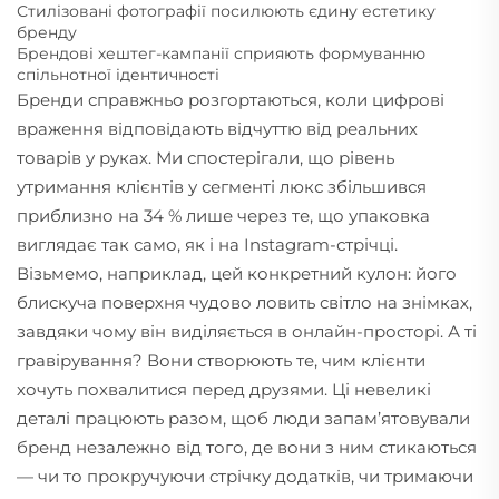
Стилізовані фотографії посилюють єдину естетику
бренду
Брендові хештег-кампанії сприяють формуванню
спільнотної ідентичності
Бренди справжньо розгортаються, коли цифрові
враження відповідають відчуттю від реальних
товарів у руках. Ми спостерігали, що рівень
утримання клієнтів у сегменті люкс збільшився
приблизно на 34 % лише через те, що упаковка
виглядає так само, як і на Instagram-стрічці.
Візьмемо, наприклад, цей конкретний кулон: його
блискуча поверхня чудово ловить світло на знімках,
завдяки чому він виділяється в онлайн-просторі. А ті
гравірування? Вони створюють те, чим клієнти
хочуть похвалитися перед друзями. Ці невеликі
деталі працюють разом, щоб люди запам’ятовували
бренд незалежно від того, де вони з ним стикаються
— чи то прокручуючи стрічку додатків, чи тримаючи