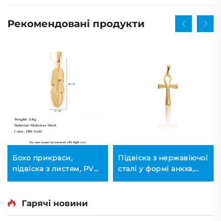
Рекомендовані продукти
Бохо прикраси,
Підвіска з нержавіючої
підвіска з листям, PVD,
сталі у формі анкха,
нержавіюча сталь,
єгипетське життя,
підвіска з перами,
підвісний золотий
талісман, прикраси
шарм у стилі хіп-хоп
Гарячі новини
для пляжу