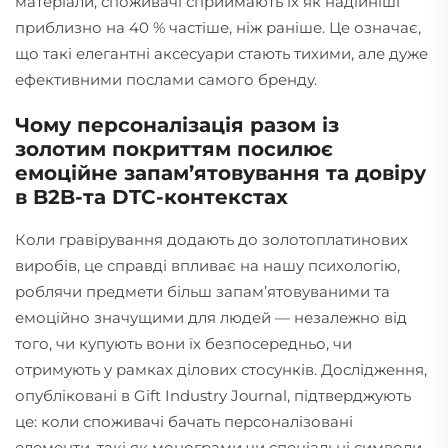
матеріали, споживачі сприймають їх як надійніші
приблизно на 40 % частіше, ніж раніше. Це означає,
що такі елегантні аксесуари стають тихими, але дуже
ефективними послами самого бренду.
Чому персоналізація разом із
золотим покриттям посилює
емоційне запам’ятовування та довіру
в B2B-та DTC-контекстах
Коли гравірування додають до золотоплатинових
виробів, це справді впливає на нашу психологію,
роблячи предмети більш запам’ятовуваними та
емоційно значущими для людей — незалежно від
того, чи купують вони їх безпосередньо, чи
отримують у рамках ділових стосунків. Дослідження,
опубліковані в Gift Industry Journal, підтверджують
це: коли споживачі бачать персоналізовані
елементи, такі як монограми чи спеціальні символи,