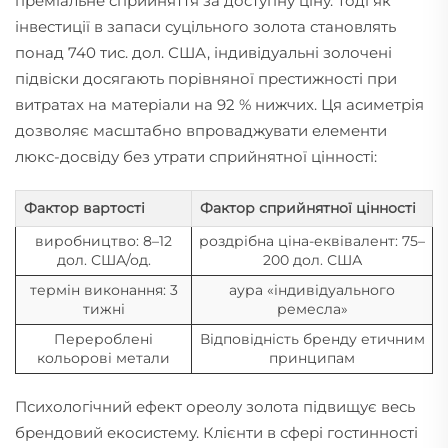
преміальне сприйняття за доступну ціну. Тоді як
інвестиції в запаси суцільного золота становлять
понад 740 тис. дол. США, індивідуальні золочені
підвіски досягають порівняної престижності при
витратах на матеріали на 92 % нижчих. Ця асиметрія
дозволяє масштабно впроваджувати елементи
люкс-досвіду без утрати сприйнятної цінності:
Фактор вартості
Фактор сприйнятної цінності
виробництво: 8–12
роздрібна ціна-еквівалент: 75–
дол. США/од.
200 дол. США
термін виконання: 3
аура «індивідуального
тижні
ремесла»
Перероблені
Відповідність бренду етичним
кольорові метали
принципам
Психологічний ефект ореолу золота підвищує весь
брендовий екосистему. Клієнти в сфері гостинності