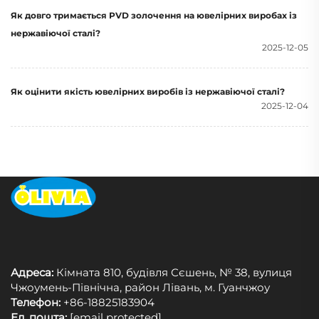
Як довго тримається PVD золочення на ювелірних виробах із
нержавіючої сталі?
2025-12-05
Як оцінити якість ювелірних виробів із нержавіючої сталі?
2025-12-04
Адреса:
Кімната 810, будівля Сєшень, № 38, вулиця
Чжоумень-Північна, район Лівань, м. Гуанчжоу
Телефон:
+86-18825183904
Ел. пошта:
[email protected]