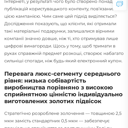
Інтернеті, у результаті чого було створено понад 800
публікацій користувацького контенту, пов’язаних із
цією кампанією. Чим саме цей підхід виділяється?
Дослідження показують, що клієнти, які отримали
такі матеріальні подарунки, залишалися вірними
компанії значно довше, ніж ті, хто отримував лише
цифрові винагороди. Щось у тому, щоб тримати в
руках справжній предмет розкоші, створює набагато
сильніші спогади, ніж будь-який електронний купон.
Перевага люкс-сегменту середнього
рівня: низька собівартість
виробництва порівняно з високою
сприйнятною цінністю індивідуально
виготовлених золотих підвісок
Стратегічно розроблене золочення — товщиною 2,5
мкм замість стандартних 0,5 мкм — забезпечує