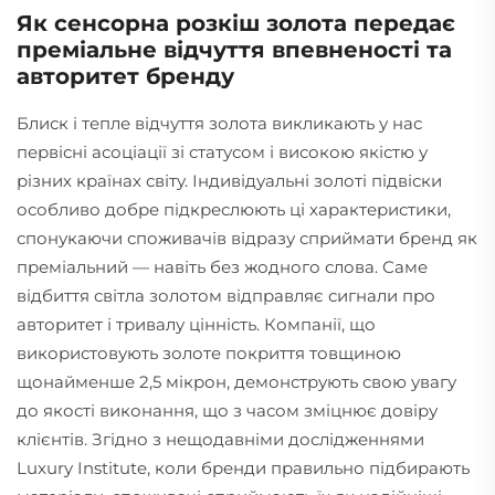
Як сенсорна розкіш золота передає
преміальне відчуття впевненості та
авторитет бренду
Блиск і тепле відчуття золота викликають у нас
первісні асоціації зі статусом і високою якістю у
різних країнах світу. Індивідуальні золоті підвіски
особливо добре підкреслюють ці характеристики,
спонукаючи споживачів відразу сприймати бренд як
преміальний — навіть без жодного слова. Саме
відбиття світла золотом відправляє сигнали про
авторитет і тривалу цінність. Компанії, що
використовують золоте покриття товщиною
щонайменше 2,5 мікрон, демонструють свою увагу
до якості виконання, що з часом зміцнює довіру
клієнтів. Згідно з нещодавніми дослідженнями
Luxury Institute, коли бренди правильно підбирають