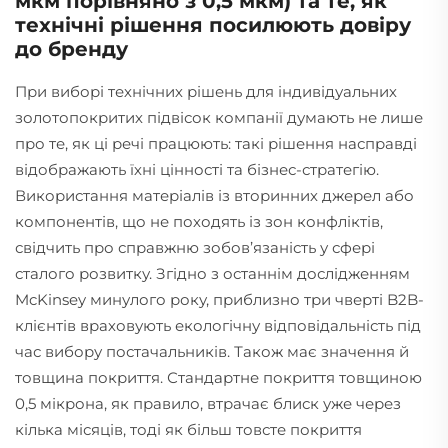
мкм порівняно з 0,5 мкм) та те, як
технічні рішення посилюють довіру
до бренду
При виборі технічних рішень для індивідуальних
золотопокритих підвісок компанії думають не лише
про те, як ці речі працюють: такі рішення насправді
відображають їхні цінності та бізнес-стратегію.
Використання матеріалів із вторинних джерел або
компонентів, що не походять із зон конфліктів,
свідчить про справжню зобов’язаність у сфері
сталого розвитку. Згідно з останнім дослідженням
McKinsey минулого року, приблизно три чверті B2B-
клієнтів враховують екологічну відповідальність під
час вибору постачальників. Також має значення й
товщина покриття. Стандартне покриття товщиною
0,5 мікрона, як правило, втрачає блиск уже через
кілька місяців, тоді як більш товсте покриття