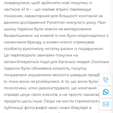
повернулися, щоб здійснити нові покупки, із
часткою 41 % — що майже втричі перевищує
показник, характерний для більшості компаній за
даними дослідження Ponemon минулого року. При
цьому підвіски були зовсім не випадковими
безделішками: на кожній із них були мікронадписи з
символами бренду, а кожен клієнт отримував
особисту рукописну нотатку разом із подарунком.
Це перетворило звичайні покупки на
запам’ятовуються події для багатьох людей. Оскільки
підвісок було обмежена кількість, покупці
почувалися змушеними якомога швидше придбати
їх, поки вони не розійшлися. А те, що вони були
позолочені, чітко демонструвало, що компанія
справді цінує своїх клієнтів, а не просто намагається
продати щось інше. Люди не могли стриматися від
публікації фотографій своєї нової біжутерії в