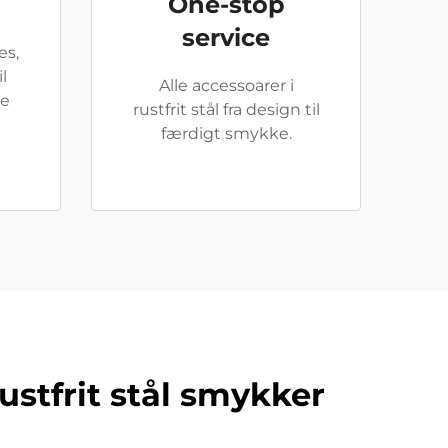
One-stop
service
es,
l
Alle accessoarer i
de
rustfrit stål fra design til
færdigt smykke.
ustfrit stål smykker