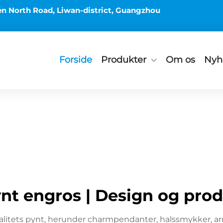
en North Road, Liwan-district, Guangzhou
Forside
Produkter
Om os
Nyh
nt engros | Design og prod
valitets pynt, herunder charmpendanter, halssmykker, arm