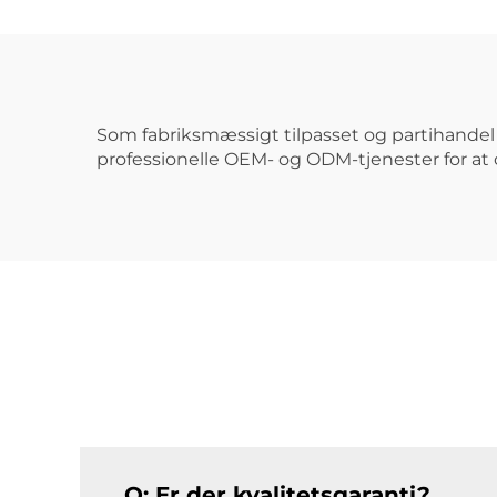
Som fabriksmæssigt tilpasset og partihandel i
professionelle OEM- og ODM-tjenester for a
Q: Er der kvalitetsgaranti?