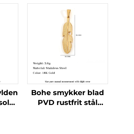
ylden
Bohe smykker blad
sol
PVD rustfrit stål
s hul
hængelås fjer
m
charme strand ferie
smykker