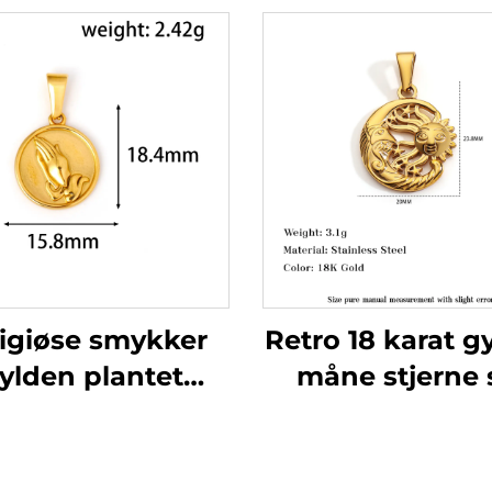
igiøse smykker
Retro 18 karat g
ylden plantet
måne stjerne 
nnehånd cirkel
ansigt hængelå
herrekæde
naturnems
hængelås
smykker