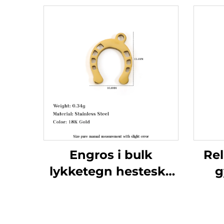
Engros i bulk
Rel
lykketegn hestesko
g
hængelås i rustfrit
bø
stål smykker