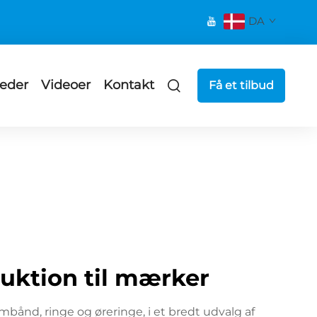
DA
eder
Videoer
Kontakt
Få et tilbud
uktion til mærker
bånd, ringe og øreringe, i et bredt udvalg af