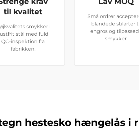
Strenge krav
Lav MOQ
til kvalitet
Små ordrer accepter
blandede stilarter ti
øjkvalitets smykker i
engros og tilpasse
ustfrit stål med fuld
smykker.
QC-inspektion fra
fabrikken.
tegn hestesko hængelås i r